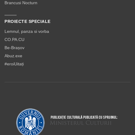
Brancusi Nocturn
PROIECTE SPECIALE
Lemnul, panza si vorba
CO.PA.CU
Be-Brașov
Abuz.exe
#eroiUitați