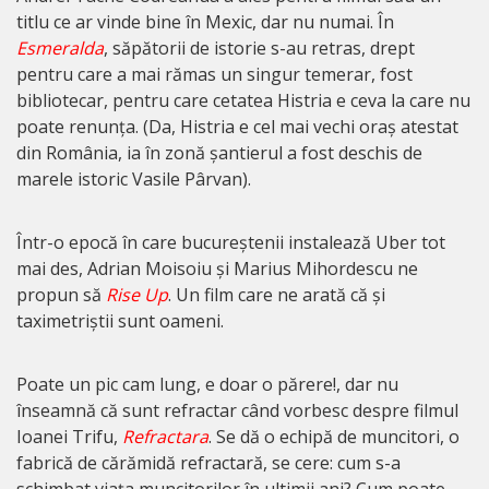
titlu ce ar vinde bine în Mexic, dar nu numai. În
Esmeralda
, săpătorii de istorie s-au retras, drept
pentru care a mai rămas un singur temerar, fost
bibliotecar, pentru care cetatea Histria e ceva la care nu
poate renunța. (Da, Histria e cel mai vechi oraș atestat
din România, ia în zonă șantierul a fost deschis de
marele istoric Vasile Pârvan).
Într-o epocă în care bucureștenii instalează Uber tot
mai des, Adrian Moisoiu și Marius Mihordescu ne
propun să
Rise Up
. Un film care ne arată că și
taximetriștii sunt oameni.
Poate un pic cam lung, e doar o părere!, dar nu
înseamnă că sunt refractar când vorbesc despre filmul
Ioanei Trifu,
Refractara
. Se dă o echipă de muncitori, o
fabrică de cărămidă refractară, se cere: cum s-a
schimbat viața muncitorilor în ultimii ani? Cum poate