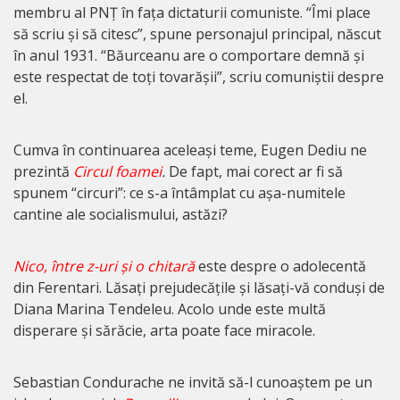
membru al PNȚ în fața dictaturii comuniste. “Îmi place
să scriu și să citesc”, spune personajul principal, născut
în anul 1931. “Băurceanu are o comportare demnă și
este respectat de toți tovarășii”, scriu comuniștii despre
el.
Cumva în continuarea aceleași teme, Eugen Dediu ne
prezintă
Circul foamei
.
De fapt, mai corect ar fi să
spunem “circuri”: ce s-a întâmplat cu așa-numitele
cantine ale socialismului, astăzi?
Nico, între z-uri și o chitară
este despre o adolecentă
din Ferentari. Lăsați prejudecățile și lăsați-vă conduși de
Diana Marina Tendeleu. Acolo unde este multă
disperare și sărăcie, arta poate face miracole.
Sebastian Condurache ne invită să-l cunoaștem pe un