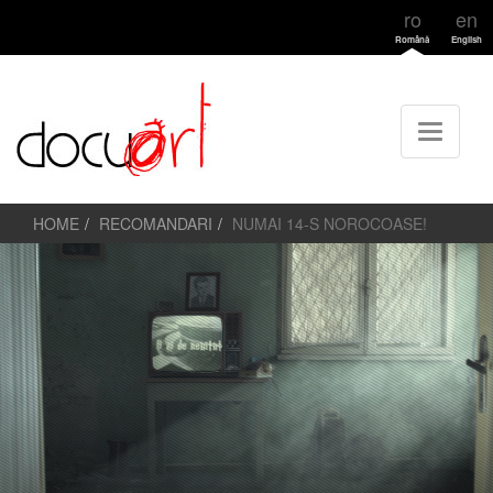
ro
en
Română
English
HOME
RECOMANDARI
NUMAI 14-S NOROCOASE!