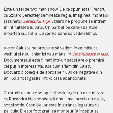
Este un fel de two man show. De ce spun asta? Pentru
că Szilard Serestely semnează regia, imaginea, montajul
și sunetul
Săracului Arpi
. Szilard ne propune să intrăm
în întimitatea lui Arpi. Un bărbat pe care-l bântuie
moartea și….soția. De ce? Rămâne să vedeți filmul.
Victor Galușca ne propune să vedem în ce măsură
vechiul și noul chiar își dau mâna, în
Cine iubește și lasă
.
Documentarul este filmat într-un sat și are o premisă
cel puțin interesantă, așa cum aflăm din Caietul
Docuart: o colecție de aproape 4.000 de negative din
anii 60 a fost găsită într-o casă abandonată.
Cu studii de antropologie și sociologie nu e de mirare
că Ruxandra Nae sondează omul, mai precis un cuplu,
soț și soție. Căsnicia lor este în strânsă legătură cu
pelicula. El este fotograf, ea monteur (a început să