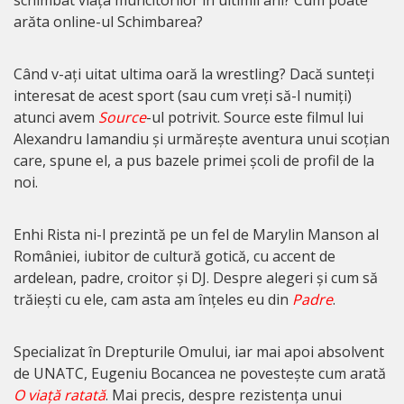
arăta online-ul Schimbarea?
Când v-ați uitat ultima oară la wrestling? Dacă sunteți
interesat de acest sport (sau cum vreți să-l numiți)
atunci avem
Source
-ul potrivit. Source este filmul lui
Alexandru Iamandiu și urmărește aventura unui scoțian
care, spune el, a pus bazele primei școli de profil de la
noi.
Enhi Rista ni-l prezintă pe un fel de Marylin Manson al
României, iubitor de cultură gotică, cu accent de
ardelean, padre, croitor și DJ. Despre alegeri și cum să
trăiești cu ele, cam asta am înțeles eu din
Padre
.
Specializat în Drepturile Omului, iar mai apoi absolvent
de UNATC, Eugeniu Bocancea ne povestește cum arată
O viață ratată
. Mai precis, despre rezistența unui