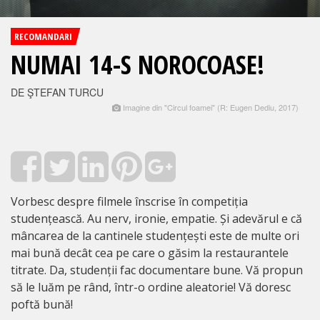
RECOMANDARI
NUMAI 14-S NOROCOASE!
DE ŞTEFAN TURCU
Imagine din "Circul foamei" (R: Eugen Dediu, 2017)
Vorbesc despre filmele înscrise în competiția
studențească. Au nerv, ironie, empatie. Și adevărul e că
mâncarea de la cantinele studențești este de multe ori
mai bună decât cea pe care o găsim la restaurantele
titrate. Da, studenții fac documentare bune. Vă propun
să le luăm pe rând, într-o ordine aleatorie! Vă doresc
poftă bună!