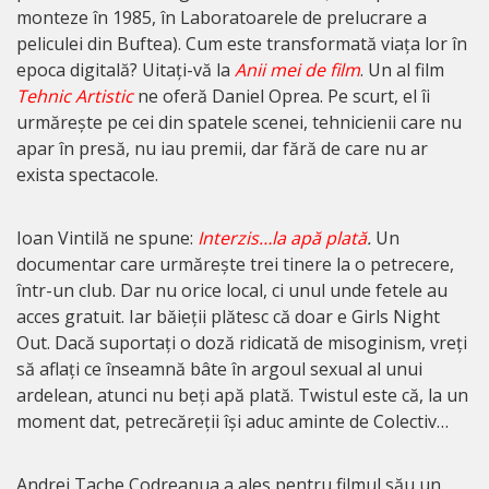
monteze în 1985, în Laboratoarele de prelucrare a
peliculei din Buftea). Cum este transformată viața lor în
epoca digitală? Uitați-vă la
Anii mei de film
. Un al film
Tehnic Artistic
ne oferă Daniel Oprea. Pe scurt, el îi
urmărește pe cei din spatele scenei, tehnicienii care nu
apar în presă, nu iau premii, dar fără de care nu ar
exista spectacole.
Ioan Vintilă ne spune:
Interzis…la apă plată
.
Un
documentar care urmărește trei tinere la o petrecere,
într-un club. Dar nu orice local, ci unul unde fetele au
acces gratuit. Iar băieții plătesc că doar e Girls Night
Out. Dacă suportați o doză ridicată de misoginism, vreți
să aflați ce înseamnă bâte în argoul sexual al unui
ardelean, atunci nu beți apă plată. Twistul este că, la un
moment dat, petrecăreții își aduc aminte de Colectiv…
Andrei Tache Codreanua a ales pentru filmul său un