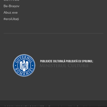
Be-Brașov
Abuz.exe
#eroiUitați
© 2026 ASOCIAŢIA DOCUART
|
Termeni şi condiţii
|
Cum folosim cookie-