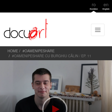
ro
en
Română
English
HOME
#OAMENIPESHARE
#OAMENIPESHARE CU BURGHIU CĂLIN / EP. 11