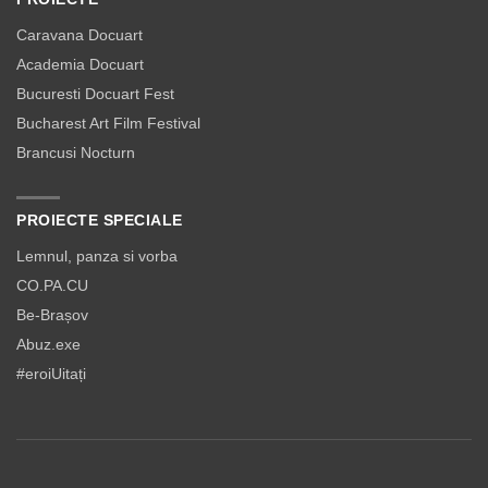
Caravana Docuart
Academia Docuart
Bucuresti Docuart Fest
Bucharest Art Film Festival
Brancusi Nocturn
PROIECTE SPECIALE
Lemnul, panza si vorba
CO.PA.CU
Be-Brașov
Abuz.exe
#eroiUitați