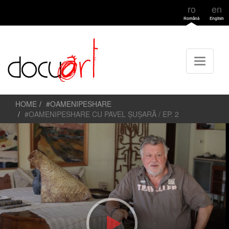
ro
en
Română
English
HOME
#OAMENIPESHARE
#OAMENIPESHARE CU PAVEL ȘUȘARĂ / EP. 2