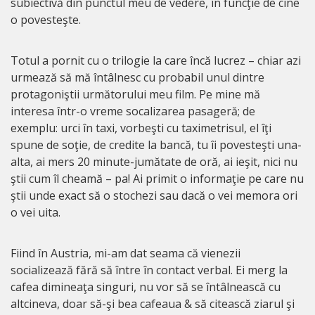
subiectivă din punctul meu de vedere, în funcţie de cine
o povesteşte.
Totul a pornit cu o trilogie la care încă lucrez – chiar azi
urmează să mă întâlnesc cu probabil unul dintre
protagoniştii următorului meu film. Pe mine mă
interesa într-o vreme socalizarea pasageră; de
exemplu: urci în taxi, vorbeşti cu taximetrisul, el îţi
spune de soţie, de credite la bancă, tu îi povesteşti una-
alta, ai mers 20 minute-jumătate de oră, ai ieşit, nici nu
ştii cum îl cheamă – pa! Ai primit o informaţie pe care nu
ştii unde exact să o stochezi sau dacă o vei memora ori
o vei uita.
Fiind în Austria, mi-am dat seama că vienezii
socializează fără să între în contact verbal. Ei merg la
cafea dimineaţa singuri, nu vor să se întâlnească cu
altcineva, doar să-şi bea cafeaua & să citească ziarul şi