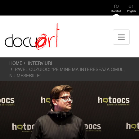
ro
en
Română
English
HOME
INTERVIURI
PAVEL CUZUIOC: “PE MINE MĂ INTERESEAZĂ OMUL,
NU MESERIILE”