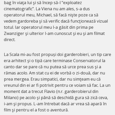
bag în viaţa lui şi să încep să-l “exploatez
cinematografic”. La Viena nu am ales, s-a dus
operatorul meu, Michael, să facă nişte poze ca să
vedem gardoreba şi să verific dacă funcţionează vizual
totul. Iar operatorul meu l-a găsit din prima pe
Zwanziger şi ulterior l-am cunoscut şi eu şi am filmat
direct.
La Scala mi-au fost propuși doi garderobieri, un tip care
era arhitect şi o tipă care terminase Conservatorul la
canto dar se pare că nu putea să urce prea sus şi a
rămas acolo. Am stat cu ei de vorbă o zi-două, dar nu
prea mergea. Erau simpatici, dar nu simţeam eu că
vreunul din ei ar fi potrivit pentru ce voiam să fac. La un
moment dat a trecut Flavio (n.r. garderobierul din
Milano) pe acolo şi până să deschidă gura să zică ceva,
i-am şi propus. L-am întrebat dacă ar vrea să apară în
film şi pentru el a fost o aventură.