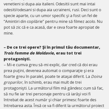
venetieni si dupa aia italieni. Odesitii sunt mai intai
odesiti/odesani si dupa aia ucraineni, rusi
. Deci sunt o
specie aparte, cu un umor specific şi a fost un fel de
“Amintiri din copilărie” pentru mine să filmez acolo. Nu
pot să zic că e ca acasă, dar e ceva foarte apropiat de
mine.
– De ce trei opere? Şi în primul tău documentar,
Trois femme de Moldavie
, erau tot trei
protagonişti.
– Mi-e cumva greu să-mi explic, dar cred că doi erau
prea puţini, devenea automat o comparaţie şi era
foarte greu în paralel, poate te ataşai diferit. La
Doina
groparilor
, în schimb, erau mai mult de trei
protagonişti. La următorul film mă gândesc cum să fac,
să nu fie iar trei personaje pentru că iarăşi voi fi
întrebat de acest număr şi chiar primesc foarte des
întrebarea asta. Însă ce va fi diferit la următorul proiect