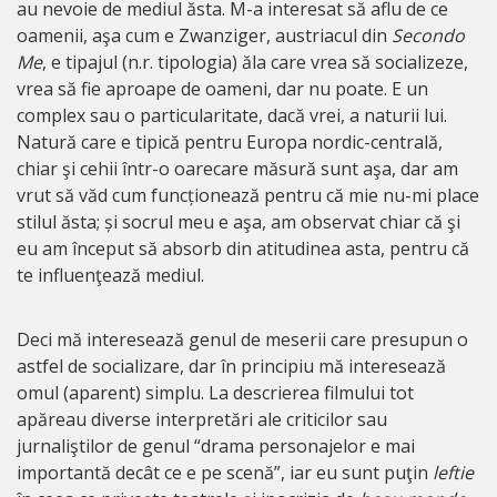
au nevoie de mediul ăsta. M-a interesat să aflu de ce
oamenii, aşa cum e Zwanziger, austriacul din
Secondo
Me
, e tipajul (n.r. tipologia) ăla care vrea să socializeze,
vrea să fie aproape de oameni, dar nu poate. E un
complex sau o particularitate, dacă vrei, a naturii lui.
Natură care e tipică pentru Europa nordic-centrală,
chiar şi cehii într-o oarecare măsură sunt aşa, dar am
vrut să văd cum funcționează pentru că mie nu-mi place
stilul ăsta; și socrul meu e aşa, am observat chiar că şi
eu am început să absorb din atitudinea asta, pentru că
te influenţează mediul.
Deci mă interesează genul de meserii care presupun o
astfel de socializare, dar în principiu mă interesează
omul (aparent) simplu. La descrierea filmului tot
apăreau diverse interpretări ale criticilor sau
jurnaliştilor de genul “drama personajelor e mai
importantă decât ce e pe scenă”, iar eu sunt puţin
leftie