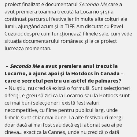
proiect finalizat e documentarul
Secondo Me
care a
avut premiera toamna trecută la Locarno și și-a
continuat parcursul festivalier în multe alte colțuri ale
lumii, ajungând acum și la TIFF. Am discutat cu Pavel
Cuzuioc despre cum funcționează filmele sale, cum vede
situația documentarului românesc și la ce proiect
lucrează momentan.
–
Secondo Me
a avut premiera anul trecut la
Locarno, a ajuns apoi şi la Hotdocs în Canada –
care e secretul pentru un astfel de palmares?
– Nu ştiu, nu cred că există o formulă. Sunt selecţioneri
diferiţi, e greu să zici că la Locarno sau la Hotdocs sunt
cei mai buni selecţioneri; există festivaluri
necompetitive, cu filme pentru publicul larg, unde
filmele sunt chiar mai bune. La alte festivaluri mergi
doar dacă ai mai fost sau dacă eşti abonat sau ai pe
cineva… exact ca la Cannes, unde nu cred că o dată