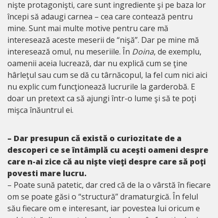
nişte protagonişti, care sunt ingrediente şi pe baza lor
începi să adaugi carnea – cea care contează pentru
mine. Sunt mai multe motive pentru care mă
interesează aceste meserii de “nişă”. Dar pe mine mă
interesează omul, nu meseriile. În
Doina
, de exemplu,
oamenii aceia lucrează, dar nu explică cum se ţine
hârleţul sau cum se dă cu târnăcopul, la fel cum nici aici
nu explic cum funcţionează lucrurile la garderobă. E
doar un pretext ca să ajungi într-o lume şi să te poţi
mişca înăuntrul ei.
– Dar presupun că există o curiozitate de a
descoperi ce se întâmplă cu aceşti oameni despre
care n-ai zice că au nişte vieţi despre care să poţi
povesti mare lucru.
– Poate sună patetic, dar cred că de la o vârstă în fiecare
om se poate găsi o “structură” dramaturgică. În felul
său fiecare om e interesant, iar povestea lui oricum e