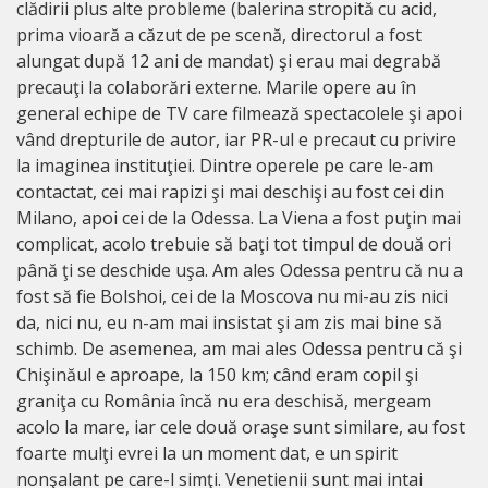
clădirii plus alte probleme (balerina stropită cu acid,
prima vioară a căzut de pe scenă, directorul a fost
alungat după 12 ani de mandat) şi erau mai degrabă
precauţi la colaborări externe. Marile opere au în
general echipe de TV care filmează spectacolele şi apoi
vând drepturile de autor, iar PR-ul e precaut cu privire
la imaginea instituţiei. Dintre operele pe care le-am
contactat, cei mai rapizi şi mai deschişi au fost cei din
Milano, apoi cei de la Odessa. La Viena a fost puţin mai
complicat, acolo trebuie să baţi tot timpul de două ori
până ţi se deschide uşa. Am ales Odessa pentru că nu a
fost să fie Bolshoi, cei de la Moscova nu mi-au zis nici
da, nici nu, eu n-am mai insistat şi am zis mai bine să
schimb. De asemenea, am mai ales Odessa pentru că şi
Chişinăul e aproape, la 150 km; când eram copil şi
graniţa cu România încă nu era deschisă, mergeam
acolo la mare, iar cele două oraşe sunt similare, au fost
foarte mulţi evrei la un moment dat, e un spirit
nonşalant pe care-l simţi.
Venetienii sunt mai intai