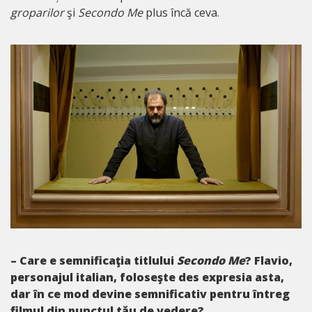
groparilor
şi
Secondo Me
plus încă ceva.
– Care e semnificaţia titlului
Secondo Me
? Flavio,
personajul italian, foloseşte des expresia asta,
dar în ce mod devine semnificativ pentru întreg
filmul din punctul tău de vedere?