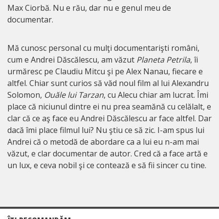
Max Ciorbă. Nu e rău, dar nu e genul meu de
documentar.
Mă cunosc personal cu mulţi documentarişti români,
cum e Andrei Dăscălescu, am văzut
Planeta Petrila
, îi
urmăresc pe Claudiu Mitcu şi pe Alex Nanau, fiecare e
altfel. Chiar sunt curios să văd noul film al lui Alexandru
Solomon,
Ouăle lui Tarzan
, cu Alecu chiar am lucrat. Îmi
place că niciunul dintre ei nu prea seamănă cu celălalt, e
clar că ce aş face eu Andrei Dăscălescu ar face altfel. Dar
dacă îmi place filmul lui? Nu ştiu ce să zic. I-am spus lui
Andrei că o metodă de abordare ca a lui eu n-am mai
văzut, e clar documentar de autor. Cred că a face artă e
un lux, e ceva nobil şi ce contează e să fii sincer cu tine.