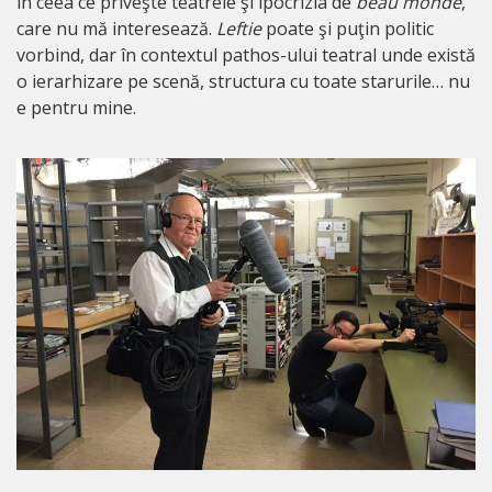
în ceea ce priveşte teatrele şi ipocrizia de
beau monde
,
care nu mă interesează.
Leftie
poate şi puţin politic
vorbind, dar în contextul pathos-ului teatral unde există
o ierarhizare pe scenă, structura cu toate starurile… nu
e pentru mine.