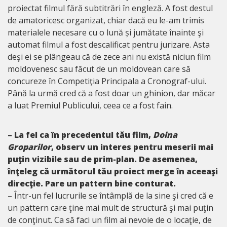
proiectat filmul fără subtitrări în engleză. A fost destul
de amatoricesc organizat, chiar dacă eu le-am trimis
materialele necesare cu o lună și jumătate înainte şi
automat filmul a fost descalificat pentru jurizare. Asta
deşi ei se plângeau că de zece ani nu există niciun film
moldovenesc sau făcut de un moldovean care să
concureze în Competiţia Principala a Cronograf-ului.
Până la urmă cred că a fost doar un ghinion, dar măcar
a luat Premiul Publicului, ceea ce a fost fain.
– La fel ca în precedentul tău film,
Doina
Groparilor
, observ un interes pentru meserii mai
puţin vizibile sau de prim-plan. De asemenea,
înţeleg că următorul tău proiect merge în aceeaşi
direcţie. Pare un pattern bine conturat.
– Într-un fel lucrurile se întâmplă de la sine şi cred că e
un pattern care ţine mai mult de structură şi mai puţin
de conţinut. Ca să faci un film ai nevoie de o locaţie, de