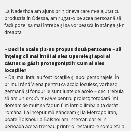
La Nadezhda am ajuns prin cineva care m-a ajutat cu
producţia în Odessa, am rugat-o pe acea persoană să
facă poze, să mai întrebe şi să vorbească în stânga şi-n
dreapta.
– Deci la Scala ţi s-au propus două persoane – să
înţeleg că mai întâi ai ales Operele şi apoi ai
căutat & găsit protagoniştii? Cum ai ales
locaţiile?
– Da, mai întâi au fost locaţiile şi apoi personajele. În
primul rând Viena pentru că acolo locuiesc, vorbesc
germană şi fondurile sunt luate de acolo – deci trebuia
să am un
product value
pentru proiect; totodată îmi
doream de mult să fac un film într-o limbă alta decât
româna. La început mă gândeam şi la Metropolitan,
poate Bolshoi. La Bolshoi am încercat, dar ei în
perioada aceea treceau printr-o restaurare completă a