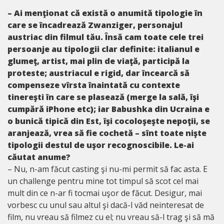
– Ai menţionat că există o anumită tipologie în
care se încadrează Zwanziger, personajul
austriac din filmul tău. Însă cam toate cele trei
persoanje au tipologii clar definite: italianul e
glumeţ, artist, mai plin de viaţă, participă la
proteste; austriacul e rigid, dar încearcă să
compenseze vîrsta înaintată cu contexte
tinereşti în care se plasează (merge la sală, îşi
cumpără iPhone etc); iar Babushka din Ucraina e
o bunică tipică din Est, îşi cocoloşeşte nepoţii, se
aranjează, vrea să fie cochetă – sînt toate nişte
tipologii destul de uşor recognoscibile. Le-ai
căutat anume?
– Nu, n-am făcut casting şi nu-mi permit să fac asta. E
un challenge pentru mine tot timpul să scot cel mai
mult din ce n-ar fi tocmai uşor de făcut. Desigur, mai
vorbesc cu unul sau altul şi dacă-l văd neinteresat de
film, nu vreau să filmez cu el; nu vreau să-l trag şi să mă