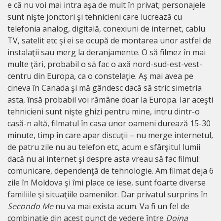
e că nu voi mai intra aşa de mult în privat; personajele
sunt nişte jonctori şi tehnicieni care lucrează cu
telefonia analog, digitală, conexiuni de internet, cablu
TV, satelit etc şi ei se ocupă de montarea unor astfel de
instalaţii sau merg la deranjamente. O să filmez în mai
multe ţări, probabil o să fac o axă nord-sud-est-vest-
centru din Europa, ca o constelaţie. Aş mai avea pe
cineva în Canada şi mă gândesc dacă să stric simetria
asta, însă probabil voi rămâne doar la Europa. Iar aceşti
tehnicieni sunt nişte ghizi pentru mine, intru dintr-o
casă-n altă, filmatul în casa unor oameni durează 15-30
minute, timp în care apar discuţii – nu merge internetul,
de patru zile nu au telefon etc, acum e sfârşitul lumii
dacă nu ai internet şi despre asta vreau să fac filmul:
comunicare, dependenţă de tehnologie. Am filmat deja 6
zile în Moldova şi îmi place ce iese, sunt foarte diverse
familiile şi situaţiile oamenilor. Dar privatul surprins în
Secondo Me
nu va mai exista acum. Va fi un fel de
combinație din acest punct de vedere între
Doina