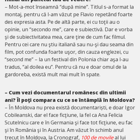
– Mot-a-mot înseamnă “după mine”. Titlul s-a format la
montaj, pentru că l-am văzut pe Flavio repetând foarte
des expresia asta. Pe de altă parte, ei cu toţii au o
opinie, un “secondo me”, care e subiectivă. Dar e vorba
şi de subiectivitatea mea, care ţine de cum fac filmul.
Pentru cei care nu ştiu italiană sau nu-şi dau seama din
film, pot confunda foarte uşor, din cauza englezei, cu
“second me” – la un festival din Polonia chiar aşa l-au
tradus, “al doilea eu”. Pentru că nu e doar omul de la
gardoreba, există mult mai mult în spate.
– Cum vezi documentarul românesc din ultimii
ani? Îl poţi compara cu ce se întâmplă în Moldova?
– În Moldova nu prea există documentariști, e doar Igor
Cobileanski, dar el face ficţiune, la fel ca Ana Felicia
Scutelnicu care e în Germania şi face tot ficţiune, eu fac
şi în România şi în Austria. Am văzut în schimb anul
trecut în Moldova, la Cronograf,
100 de movile
al lui