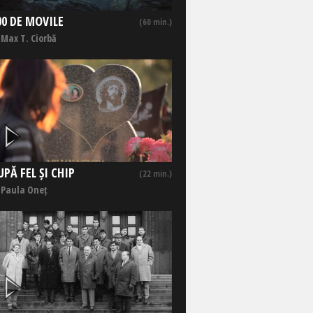
00 DE MOVILE
(60 min.)
 Max T. Ciorbă
UPĂ FEL ȘI CHIP
(22 min.)
 Paula Oneț