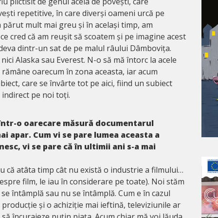
iu plictisit de genul acela de povești, care
ești repetitive, în care diverși oameni urcă pe
 părut mult mai greu și în același timp, am
 ce cred că am reușit să scoatem și pe imagine acest
ndeva dintr-un sat de pe malul râului Dâmbovița.
 nici Alaska sau Everest. N-o să mă întorc la acele
i rămâne oarecum în zona aceasta, iar acum
ect, care se învârte tot pe aici, fiind un subiect
indirect pe noi toți.
 într-o oarecare măsură documentarul
ai apar. Cum vi se pare lumea aceasta a
c, vi se pare că în ultimii ani s-a mai
u că atâta timp cât nu există o industrie a filmului…
espre film, le iau în considerare pe toate). Noi stăm
e se întâmplă sau nu se întâmplă. Cum e în cazul
roducție și o achiziție mai ieftină, televiziunile ar
e să încurajeze puțin piața. Acum chiar mă voi lăuda