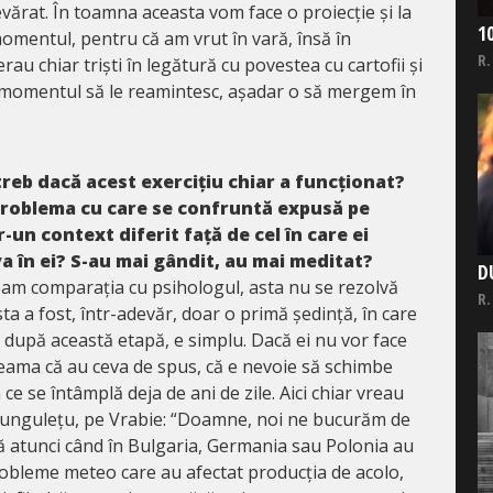
devărat. În toamna aceasta vom face o proiecție și la
1
mentul, pentru că am vrut în vară, însă în
R.
au chiar triști în legătură cu povestea cu cartofii și
momentul să le reamintesc, așadar o să mergem în
treb dacă acest exercițiu chiar a funcționat?
 problema cu care se confruntă expusă pe
-un context diferit față de cel în care ei
va în ei? S-au mai gândit, au mai meditat?
D
eam comparația cu psihologul, asta nu se rezolvă
R.
ta a fost, într-adevăr, doar o primă ședință, în care
r după această etapă, e simplu. Dacă ei nu vor face
seama că au ceva de spus, că e nevoie să schimbe
ce se întâmplă deja de ani de zile. Aici chiar vreau
 Lungulețu, pe Vrabie: “Doamne, noi ne bucurăm de
că atunci când în Bulgaria, Germania sau Polonia au
probleme meteo care au afectat producția de acolo,