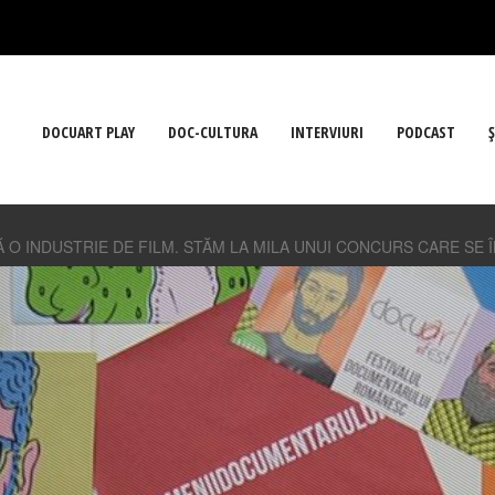
DOCUART PLAY
DOC-CULTURA
INTERVIURI
PODCAST
Ş
O INDUSTRIE DE FILM. STĂM LA MILA UNUI CONCURS CARE SE Î