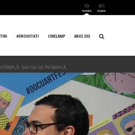
ro
en
Română
English
TIRI
#EROIUITATI
CINELAMP
ABUZ.EXE
NTÂMPLĂ, SAU NU SE ÎNTÂMPLĂ.