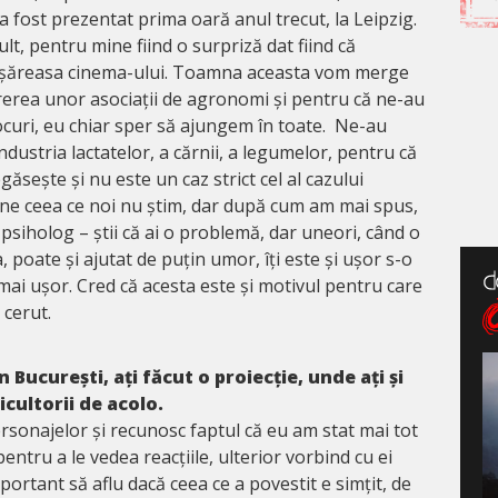
 a fost prezentat prima oară anul trecut, la Leipzig.
ult, pentru mine fiind o surpriză dat fiind că
șăreasa cinema-ului. Toamna aceasta vom merge
cererea unor asociații de agronomi și pentru că ne-au
ocuri, eu chiar sper să ajungem în toate. Ne-au
dustria lactatelor, a cărnii, a legumelor, pentru că
ăsește și nu este un caz strict cel al cazului
ne ceea ce noi nu știm, dar după cum am mai spus,
 psiholog – știi că ai o problemă, dar uneori, când o
a, poate și ajutat de puțin umor, îți este și ușor s-o
 mai ușor. Cred că acesta este și motivul pentru care
 cerut.
n București, ați făcut o proiecție, unde ați și
icultorii de acolo.
personajelor și recunosc faptul că eu am stat mai tot
entru a le vedea reacțiile, ulterior vorbind cu ei
portant să aflu dacă ceea ce a povestit e simțit, de