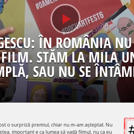
ESCU: ÎN ROMÂNIA NU 
 FILM. STĂM LA MILA 
MPLĂ, SAU NU SE ÎNTÂM
ost o surpriză premiul, chiar nu m-am așteptat. Nu
astea, important e ca lumea să vadă filmul, nu ca eu