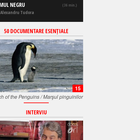
MUL NEGRU
(36 min.)
 Alexandru Tudora
50 DOCUMENTARE ESENȚIALE
15
h of the Penguins / Marşul pinguinilor
INTERVIU