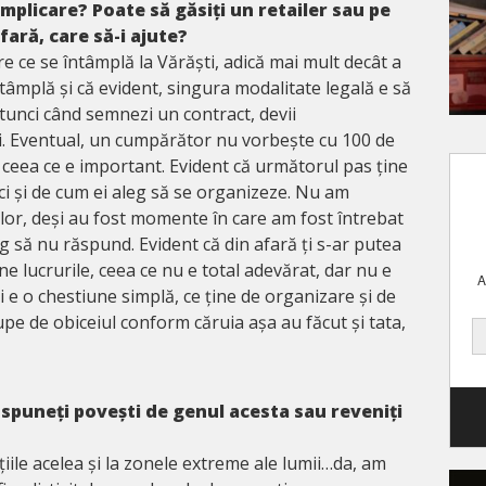
implicare? Poate să găsiți un retailer sau pe
fară, care să-i ajute?
e ce se întâmplă la Vărăști, adică mai mult decât a
ntâmplă și că evident, singura modalitate legală e să
 atunci când semnezi un contract, devii
i. Eventual, un cumpărător nu vorbește cu 100 de
, ceea ce e important. Evident că următorul pas ține
ci și de cum ei aleg să se organizeze. Nu am
l lor, deși au fost momente în care am fost întrebat
eg să nu răspund. Evident că din afară ți s-ar putea
ne lucrurile, ceea ce nu e total adevărat, dar nu e
A
ci e o chestiune simplă, ce ține de organizare și de
upe de obiceiul conform căruia așa au făcut și tata,
 spuneți povești de genul acesta sau reveniți
țiile acelea și la zonele extreme ale lumii…da, am