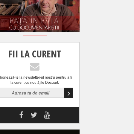
FII LA CURENT
bonează-te la newsletter-ul nostru pentru a fi
la curent cu noutăţile Docuart.