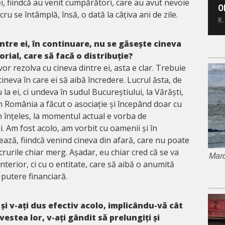
ei, fiindcă au venit cumpărători, care au avut nevoie
O
cru se întâmplă, însă, o dată la câțiva ani de zile.
R.
intre ei, în continuare, nu se găsește cineva
rial, care să facă o distribuție?
vor rezolva cu cineva dintre ei, asta e clar. Trebuie
cineva în care ei să aibă încredere. Lucrul ăsta, de
 la ei, ci undeva în sudul Bucureștiului, la Vărăști,
n România a făcut o asociație și începând doar cu
am înțeles, la momentul actual e vorba de
i. Am fost acolo, am vorbit cu oamenii și în
ază, fiindcă venind cineva din afară, care nu poate
ucrurile chiar merg. Așadar, eu chiar cred că se va
Marc
nterior, ci cu o entitate, care să aibă o anumită
 putere financiară.
 și v-ați dus efectiv acolo, implicându-vă cât
estea lor, v-ați gândit să prelungiți și