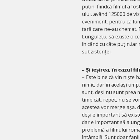
puțin, fiindcă filmul a fos
ului, având 125000 de viz
eveniment, pentru că lumea
țară care ne-au chemat. Ne
Lungulețu, să existe o cer
în când cu câte puțin,iar 
subzistenței.
– Și ieșirea, în cazul fi
– Este bine că vin niște b
nimic, dar în același timp
sunt, deși nu sunt prea 
timp cât, repet, nu se vor
acestea vor merge așa, di
deși e important să existe 
dar e important să ajungă
problemă a filmului româ
întâmplă. Sunt doar fanii 