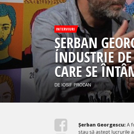
INTERVIURI
ȘERBAN GEORG
INDUSTRIE DE
CARE SE ÎNTÂ
DE IOSIF PRODAN
Șerban Georgescu:
A f
stau să aștept lucrurile 