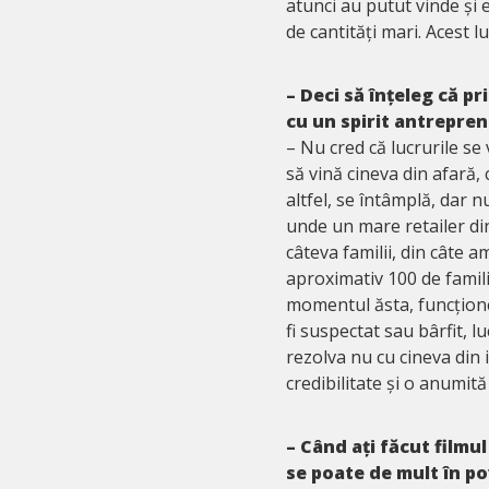
atunci au putut vinde și 
de cantități mari. Acest lu
– Deci să înțeleg că pr
cu un spirit antrepreno
– Nu cred că lucrurile se 
să vină cineva din afară, 
altfel, se întâmplă, dar nu
unde un mare retailer di
câteva familii, din câte 
aproximativ 100 de famili
momentul ăsta, funcțione
fi suspectat sau bârfit, l
rezolva nu cu cineva din i
credibilitate și o anumită
– Când ați făcut filmul
se poate de mult în pov