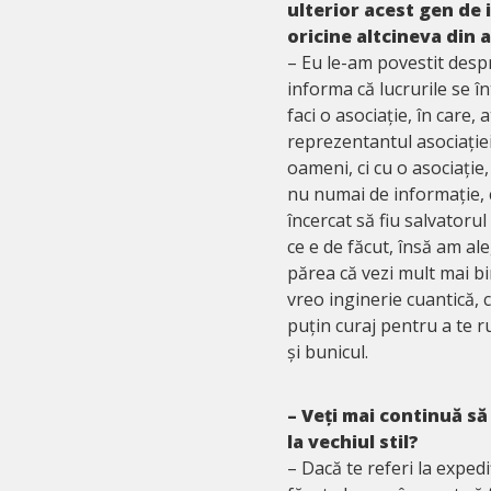
ulterior acest gen de 
oricine altcineva din a
– Eu le-am povestit despr
informa că lucrurile se î
faci o asociație, în care,
reprezentantul asociație
oameni, ci cu o asociație
nu numai de informație, 
încercat să fiu salvatoru
ce e de făcut, însă am al
părea că vezi mult mai bi
vreo inginerie cuantică, 
puțin curaj pentru a te r
și bunicul.
– Veți mai continuă să
la vechiul stil?
– Dacă te referi la expedi