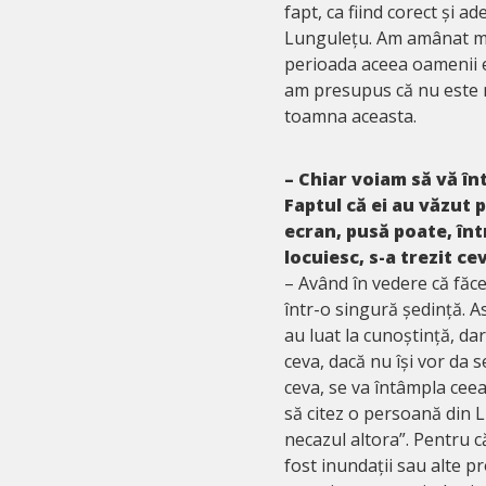
fapt, ca fiind corect și a
Lungulețu. Am amânat mo
perioada aceea oamenii er
am presupus că nu este 
toamna aceasta.
– Chiar voiam să vă în
Faptul că ei au văzut
ecran, pusă poate, într
locuiesc, s-a trezit ce
– Având în vedere că făc
într-o singură ședință. As
au luat la cunoștință, da
ceva, dacă nu își vor da 
ceva, se va întâmpla ceea 
să citez o persoană din
necazul altora”. Pentru 
fost inundații sau alte 