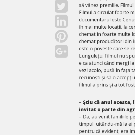
să vânez premiile. Filmul
Filmul a circulat foarte m
documentarul este Cenu
în mai multe locații, la 
chemat în foarte multe l
chemat producători din in
este o poveste care se reg
Lungulețu. Filmul nu spu
e ca atunci când mergi la
vezi acolo, pusă în fața t
recunoști și să o accepți
filmul a prins și a tot fost
– Știu că anul acesta, î
invitat o parte din agr
– Da, au venit familiile 
timpul, uitându-mă la ei p
pentru că evident, era im