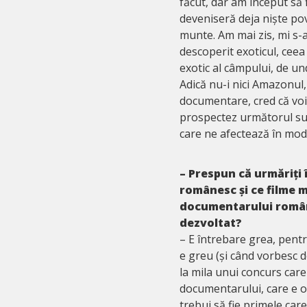
făcut, dar am început să f
deveniseră deja niște pov
munte. Am mai zis, mi s-a
descoperit exoticul, ceea
exotic al câmpului, de u
Adică nu-i nici Amazonul,
documentare, cred că vo
prospectez următorul subi
care ne afectează în mod 
– Prespun că urmăriți
românesc și ce filme m
documentarului românes
dezvoltat?
– E întrebare grea, pentr
e greu (și când vorbesc d
la mila unui concurs car
documentarului, care e o p
trebui să fie primele car