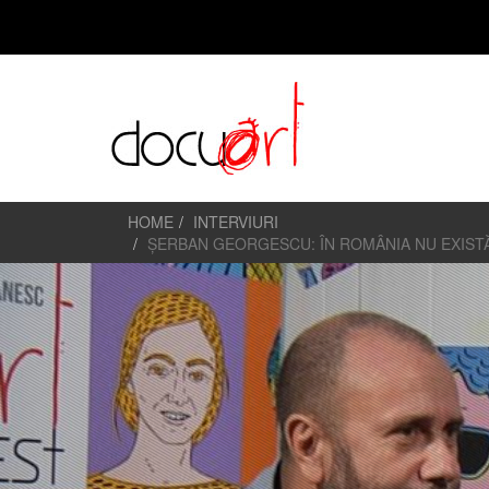
HOME
INTERVIURI
ȘERBAN GEORGESCU: ÎN ROMÂNIA NU EXISTĂ 