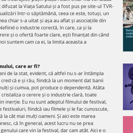
t difuzat la Viața Satului și a fost pus pe site-ul TVR-
ualizări într-o săptămână, ceea ce este, totuși, un
 chiar s-a uitat și așa au aflat și asociațiile din
fiind o industrie corectă, în care, ca și la
ere și o ofertă foarte clare, ești finanțat din când
noi suntem cam ca ei, la limita aceasta a
lmului, care ar fi?
ani de la stat, evident, că altfel nu s-ar întâmpla
, cred că e și rău, fiindcă la un moment dat banii
mulți și cumva, pot produce o dependentă. Atâta
 cristaliza o cerere și o industrie clară, toate
n inerție. Eu nu sunt adeptul filmului de festival,
festivaluri, fiindcă iau filmele și le fac cunoscute,
 la cât mai mulți oameni. Și aici este marea
nesc, că în general, acest lucru nu se prea
genului care vin la festival, dar cam atât. Aici e o