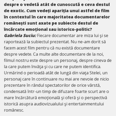
despre o vedetă atât de cunoscută e ceva destul
de exotic. Cum vedeți apariția unui astfel de film
în contextul în care majoritatea documentarelor
românești sunt axate pe subiecte destul de
încărcate emoțional sau istorico-politic?
Gabriela Suciu:
Fiecare documentar are miza lui şi se
raportează la subiectul prezentat. Nu ne-am dorit să
facem acest film pentru că nu există documentare
despre vedete. Ca multe alte documentare de la noi,
filmul nostru este despre un personaj, despre cineva de
la care putem învăţa şi cu care ne putem identifica.
Urmărind o perioadă atât de lungă din viaţa Stelei, un
personaj care în continuare nu mai are nevoie de nicio
prezentare în rândul spectatorilor de orice vârstă,
condensată într-un timp de difuzare foarte scurt are o
mare încărcătură emoţională şi oferă şi o perspectivă
istorică asupra audiovizualului şi entertainmentului
românesc.