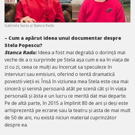
Gabriela Suciu și Stanca Radu
– Cum a apărut ideea unui documentar despre
Stela Popescu?
Stanca Radu:
Ideea a fost mai degrabă o dorință mai
veche de a o surprinde pe Stela așa cum e ea în viața de
zi cu zi, ceea ce mulți au încercat sa speculeze în
interviuri sau emisiuni, oferind o tentă dramatică
povestii vieții ei. Însă în viziunea mea Stela este cea mai
sinceră și senină persoană atât pe scenă cât și în viața
personală și ăsta e un lucru ce merită dat mai departe.
Pe de altă parte, în 2015 a împlinit 80 de ani și deși este
arhiprezentă pe ecrane sau la teatru și asta de mai mult
de 50 de ani, nu există niciun material cuprinzător
despre ea.