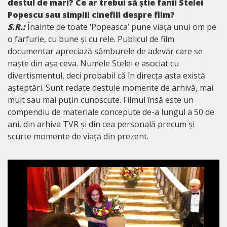
destul de mari? Ce ar trebui să știe fanii Stelei
Popescu sau simplii cinefili despre film?
S.R.:
Înainte de toate ‘Popeasca’ pune viața unui om pe
o farfurie, cu bune și cu rele. Publicul de film
documentar apreciază sâmburele de adevăr care se
naște din așa ceva. Numele Stelei e asociat cu
divertismentul, deci probabil că în direcța asta există
așteptări. Sunt redate destule momente de arhivă, mai
mult sau mai puțin cunoscute. Filmul însă este un
compendiu de materiale concepute de-a lungul a 50 de
ani, din arhiva TVR și din cea personală precum și
scurte momente de viață din prezent.