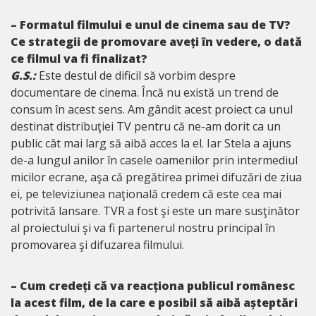
– Formatul filmului e unul de cinema sau de TV?
Ce strategii de promovare aveți în vedere, o dată
ce filmul va fi finalizat?
G.S.:
Este destul de dificil să vorbim despre
documentare de cinema. Încă nu există un trend de
consum în acest sens. Am gândit acest proiect ca unul
destinat distribuţiei TV pentru că ne-am dorit ca un
public cât mai larg să aibă acces la el. Iar Stela a ajuns
de-a lungul anilor în casele oamenilor prin intermediul
micilor ecrane, aşa că pregătirea primei difuzări de ziua
ei, pe televiziunea naţională credem că este cea mai
potrivită lansare. TVR a fost şi este un mare susţinător
al proiectului şi va fi partenerul nostru principal în
promovarea şi difuzarea filmului.
– Cum credeți că va reacționa publicul românesc
la acest film, de la care e posibil să aibă așteptări