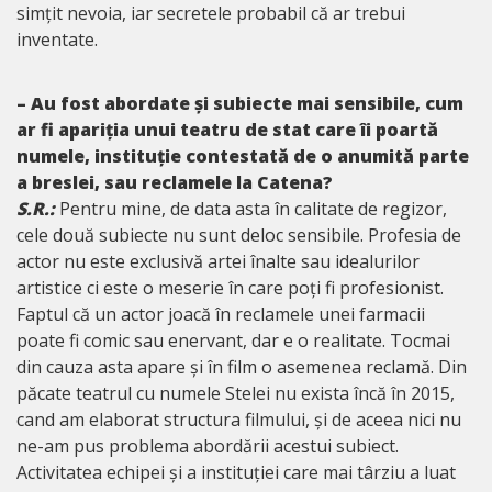
simțit nevoia, iar secretele probabil că ar trebui
inventate.
– Au fost abordate și subiecte mai sensibile, cum
ar fi apariția unui teatru de stat care îi poartă
numele, instituție contestată de o anumită parte
a breslei, sau reclamele la Catena?
S.R.:
Pentru mine, de data asta în calitate de regizor,
cele două subiecte nu sunt deloc sensibile. Profesia de
actor nu este exclusivă artei înalte sau idealurilor
artistice ci este o meserie în care poți fi profesionist.
Faptul că un actor joacă în reclamele unei farmacii
poate fi comic sau enervant, dar e o realitate. Tocmai
din cauza asta apare și în film o asemenea reclamă. Din
păcate teatrul cu numele Stelei nu exista încă în 2015,
cand am elaborat structura filmului, și de aceea nici nu
ne-am pus problema abordării acestui subiect.
Activitatea echipei și a instituției care mai târziu a luat