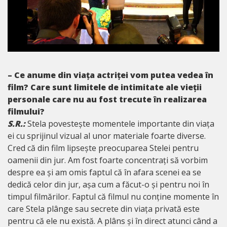
– Ce anume din viața actriței vom putea vedea în
film? Care sunt limitele de intimitate ale vieții
personale care nu au fost trecute în realizarea
filmului?
S.R.:
Stela povestește momentele importante din viața
ei cu sprijinul vizual al unor materiale foarte diverse.
Cred că din film lipsește preocuparea Stelei pentru
oamenii din jur. Am fost foarte concentrați să vorbim
despre ea și am omis faptul că în afara scenei ea se
dedică celor din jur, așa cum a făcut-o și pentru noi în
timpul filmărilor. Faptul că filmul nu conține momente în
care Stela plânge sau secrete din viața privată este
pentru că ele nu există. A plâns și în direct atunci când a