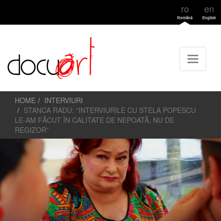
ro
en
Română
English
HOME
INTERVIURI
STANCA RADU: “INTERVIURILE CU STELA POPESCU
LE-AM FĂCUT ÎN CALITATE DE NEPOATĂ, NU DE
REGIZOR”