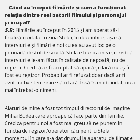
– Când au început filmările și cum a funcționat
relația dintre realizatorii filmului și personajul
principal?
S.R:
Filmările au început în 2015 și am sperat să-l
finalizăm odata cu ziua Stelei, în decembrie, așa că
interviurile și filmările noi cu ea au avut loc pe o
perioadă destul de scurtă. Stela e bunica mea și cred că
interviurile le-am făcut în calitate de nepoată, nu de
regizor. Cred că ar fi acceptat să apară și dacă nu aș fi
fost eu regizor. Probabil ar fi refuzat doar dacă ar fi
avut motive temeinice să o facă. Însă în mod ciudat, nu a
mai întrebat-o nimeni.
Alături de mine a fost tot timpul directorul de imagine
Mihai Bodea care aproape că face parte din familie.
Cred că pentru noi a fost mai greu să ne punem în
funcția de regizor/operator căci pentru Stela,
momentul în care s-a dat drumul la aparatul de filmat e