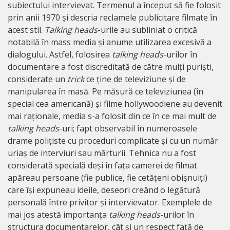
subiectului intervievat. Termenul a început să fie folosit
prin anii 1970 și descria reclamele publicitare filmate în
acest stil.
Talking heads
-urile au subliniat o critică
notabilă în mass media și anume utilizarea excesivă a
dialogului. Astfel, folosirea
talking heads
-urilor în
documentare a fost discreditată de către mulți puriști,
considerate un
trick
ce ține de televiziune și de
manipularea în masă. Pe măsură ce televiziunea (în
special cea americană) și filme hollywoodiene au devenit
mai raționale, media s-a folosit din ce în ce mai mult de
talking heads
-uri; fapt observabil în numeroasele
drame polițiste cu proceduri complicate și cu un număr
uriaș de interviuri sau mărturii. Tehnica nu a fost
considerată specială deși în fața camerei de filmat
apăreau persoane (fie publice, fie cetățeni obișnuiți)
care își expuneau ideile, deseori creând o legătură
personală între privitor și intervievator. Exemplele de
mai jos atestă importanța
talking heads
-urilor în
structura documentarelor, cât și un respect față de