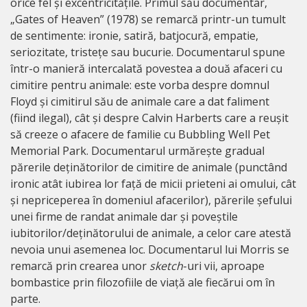
orice fel și excentricitățile. Primul său documentar,
„Gates of Heaven” (1978) se remarcă printr-un tumult
de sentimente: ironie, satiră, batjocură, empatie,
seriozitate, tristețe sau bucurie. Documentarul spune
într-o manieră intercalată povestea a două afaceri cu
cimitire pentru animale: este vorba despre domnul
Floyd și cimitirul său de animale care a dat faliment
(fiind ilegal), cât și despre Calvin Harberts care a reușit
să creeze o afacere de familie cu Bubbling Well Pet
Memorial Park. Documentarul urmărește gradual
părerile deținătorilor de cimitire de animale (punctând
ironic atât iubirea lor față de micii prieteni ai omului, cât
și nepriceperea în domeniul afacerilor), părerile șefului
unei firme de randat animale dar și poveștile
iubitorilor/deținătorului de animale, a celor care atestă
nevoia unui asemenea loc. Documentarul lui Morris se
remarcă prin crearea unor
sketch
-uri vii, aproape
bombastice prin filozofiile de viață ale fiecărui om în
parte.