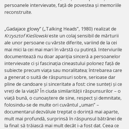
persoanele intervievate, față de povestea și memoriile
reconstruite.
„Gadajace glowy” („Talking Heads”, 1980) realizat de
Krzysztof Kieślowski
este un colaj sensibil de mărturii
ale unor persoane cu vârste diferite, variind de la cei
mai mici la cei mai mari în vârstă cu putință. Interviurile
documentează nu doar apariția sinceră a persoanelor
intervievate ci și fascinația cineastului polonez față de
subiecte precum viața sau moralitatea; întrebarea care
a generat o suită de răspunsuri sobre, serioase dar
pline de candoare și sinceritate a fost: cine sunteți și ce
vreți de la viață? În ciuda similarității răspunsurilor – o
viață bună, o cunoaștere de sine, respect și demnitate,
folosindu-se de multe ori cuvântul „uman” –
documentarul dezvăluie treptat o dorință mai aparte,
mult mai profundă, surprinsă în răspunsul bătrânei de
la final: să trăiască mai mult decât i-a fost dat. Ceea ce