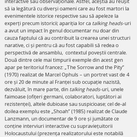
interactive sau observaționale. Astfel, aceștia au reușit
să ia legătură cu diverși oameni care au fost martori la
evenimentele istorice respective sau să apeleze la
experți precum istoricii; apariția lor ca
talking heads
-uri
a avut un impact în genul documentar nu doar din
cauza faptului că au contribuit la crearea unei structuri
narative, ci și pentru că au fost capabili să redea o
perspectivă de ansamblu, contextul poveștii centrale.
Două dintre cele mai timpurii exemple din acest gen
apar pe teritoriul francez: „The Sorrow and the Pity”
(1970) realizat de Marcel Ophuls – un portret vast de 4
ore și 20 de minute al Franței sub ocupație nazistă,
dezvăluit, în mare parte, din
talking heads
-uri, unele
faimoase (ofițeri germani, colaboratori, luptători ai
rezistenței), altele dubioase sau suspicioase; cel de-al
doilea exemplu este „Shoah” (1985) realizat de Claude
Lanzmann, un documentar de 9 ore și jumătate ce
conține interviuri interactive cu supraviețuitorii
Holocaustului (prezența realizatorului este notabilă