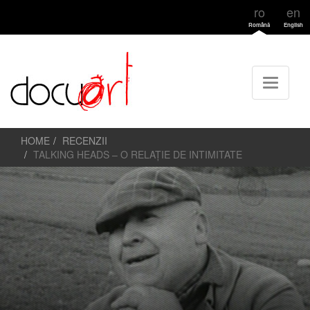
ro
en
Română
English
HOME
RECENZII
TALKING HEADS – O RELAȚIE DE INTIMITATE