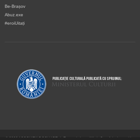
Be-Brașov
Abuz.exe
#eroiUitați
© 2026 ASOCIAŢIA DOCUART
|
Termeni şi condiţii
|
Cum folosim cookie-