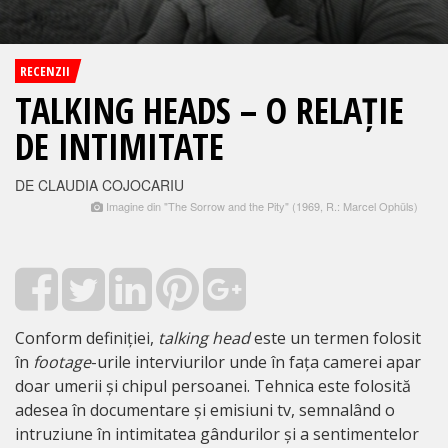
RECENZII
TALKING HEADS – O RELAȚIE
DE INTIMITATE
DE CLAUDIA COJOCARIU
Imagine din "The Sorrow and the Pity" (1969, R.: Marcel Ophüls)
Conform definiției,
talking head
este un termen folosit
în
footage
-urile interviurilor unde în fața camerei apar
doar umerii și chipul persoanei. Tehnica este folosită
adesea în documentare și emisiuni tv, semnalând o
intruziune în intimitatea gândurilor și a sentimentelor