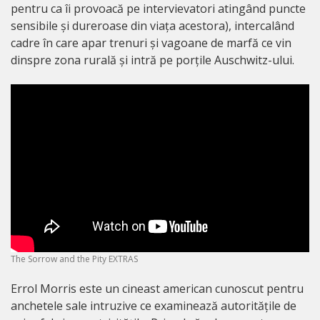
pentru ca îi provoacă pe intervievatori atingând puncte
sensibile și dureroase din viața acestora), intercalând
cadre în care apar trenuri și vagoane de marfă ce vin
dinspre zona rurală și intră pe porțile Auschwitz-ului.
The Sorrow and the Pity EXTRAS
Errol Morris este un cineast american cunoscut pentru
anchetele sale intruzive ce examinează autoritățile de