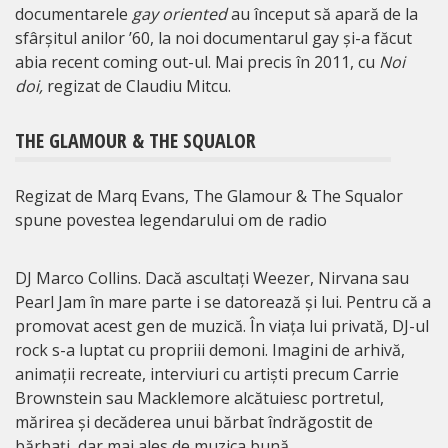
documentarele
gay oriented
au început să apară de la
sfârșitul anilor ’60, la noi documentarul gay și-a făcut
abia recent coming out-ul. Mai precis în 2011, cu
Noi
doi,
regizat de Claudiu Mitcu.
THE GLAMOUR & THE SQUALOR
Regizat de Marq Evans, The Glamour & The Squalor
spune povestea legendarului om de radio
DJ Marco Collins. Dacă ascultați Weezer, Nirvana sau
Pearl Jam în mare parte i se datorează și lui. Pentru că a
promovat acest gen de muzică. În viața lui privată, DJ-ul
rock s-a luptat cu propriii demoni. Imagini de arhivă,
animații recreate, interviuri cu artiști precum Carrie
Brownstein sau Macklemore alcătuiesc portretul,
mărirea și decăderea unui bărbat îndrăgostit de
bărbați, dar mai ales de muzica bună.