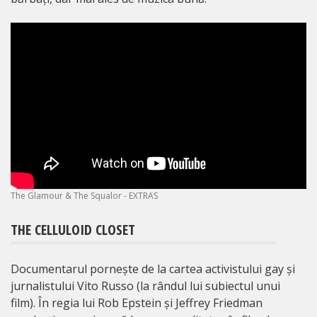
The Glamour & The Squalor - EXTRAS
THE CELLULOID CLOSET
Documentarul pornește de la cartea activistului gay și
jurnalistului Vito Russo (la rândul lui subiectul unui
film). În regia lui Rob Epstein și Jeffrey Friedman