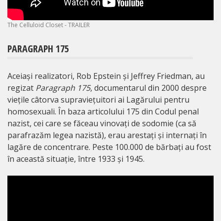
The Celluloid Closet - TRAILER
PARAGRAPH 175
Aceiași realizatori, Rob Epstein și Jeffrey Friedman, au
regizat
Paragraph 175
, documentarul din 2000 despre
viețile câtorva supraviețuitori ai Lagărului pentru
homosexuali. În baza articolului 175 din Codul penal
nazist, cei care se făceau vinovați de sodomie (ca să
parafrazăm legea nazistă), erau arestați și internați în
lagăre de concentrare. Peste 100.000 de bărbați au fost
în această situație, între 1933 și 1945.