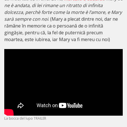
ne è andata, di lei rimane un ritratto di infinita
dolcezza, perchè forte come la morte è l’amore, e Mary
sarà sempre con noi
. (Mary a plecat dintre noi, dar ne
rămâne în memorie ca o persoană de o infinită
gingășie, pentru că, la fel de puternică precum
moartea, este iubirea, iar Mary va fi mereu cu noi)
La bocca del lupo TRAILER