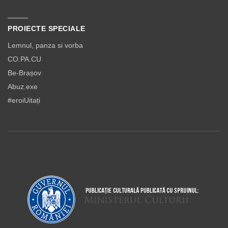
PROIECTE SPECIALE
Lemnul, panza si vorba
CO.PA.CU
Be-Brașov
Abuz.exe
#eroiUitați