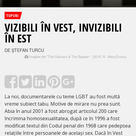
TOPURI
VIZIBILI ÎN VEST, INVIZIBILI
ÎN EST
DE ŞTEFAN TURCU
Imagine din "The Glamour & The Squalor " (2015, R.: Marq Evans)
La noi, documentarele cu teme LGBT au fost multă
vreme subiect tabu. Motive de mirare nu prea sunt.
Abia în anul 2001 a fost abrogat articolul 200 care
încrimina homosexualitatea, după ce în 1996 a fost
modificat textul din Codul penal din 1968 care pedepsea
relațiile între persoanele de același sex. Dacă în Vest