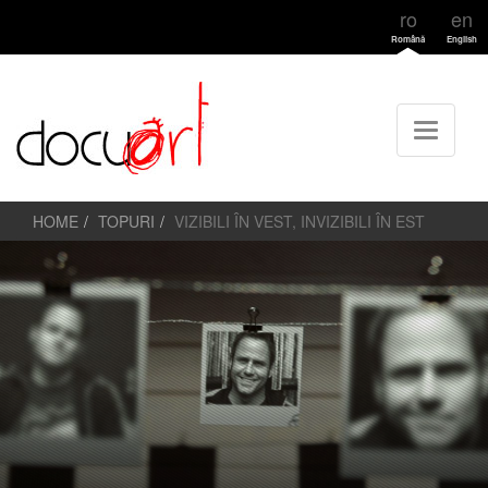
ro
en
Română
English
HOME
TOPURI
VIZIBILI ÎN VEST, INVIZIBILI ÎN EST