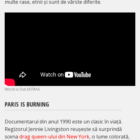
multe rase, etnii și sunt de vârste diferite.
Word is Out EXTRAS
PARIS IS BURNING
Documentarul din anul 1990 este un clasic în viață.
Regizorul Jennie Livingston reușește să surprindă
scena
drag queen-ului din New York
, o lume colorată,