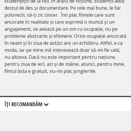
studențești de la noi. În afară de ficțiune, studenții aduc
destul de des și documentare. Pe cele mai bune, le fac
polonezii, să-ți zic sincer. Îmi plac filmele care sunt
ancorate în realitate și care exprimă o muncă și un
angajament, se axează pe un om cu ocupație, nu pe
probleme abstracte și efemere. Orice ocupație ancorată
în neam și în ziua de astăzi are un echilibru. Altfel, e ca
moda, iar pe mine mă interesează doar să-mi fie cald,
nu altceva. Dacă nu este important pentru națiune,
pentru ziua de ieri, azi și de mâine, atunci, pentru mine,
filmul ăsta e gratuit, nu-mi plac jongleriile.
ÎŢI RECOMANDĂM