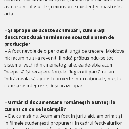
astea sunt plusurile și minusurile existenței noastre în
artă.
– Și apropo de aceste schimbări, cum v-ați
descurcat după terminarea acestui sistem de
producție?
– A fost nevoie de o perioadă lungă de trecere. Moldova
nici acum nu și-a revenit, fiindcă prăbușindu-se tot
sistemul vechi din cinematografie, ea de-abia acum
începe să își recapete forțele. Regizorii parcă nu au
îndrăzneala să aplice la proiecte internaționale, nu știu
cum să se integreze, deși ocazii apar.
– Urmăriți documentare românești? Sunteți la
curent cu ce se întâmplă?
– Da, cum să nu. Acum am fost în juriu aici, am primit și
în filmele studențești propuneri, în cadrul festivalurilor