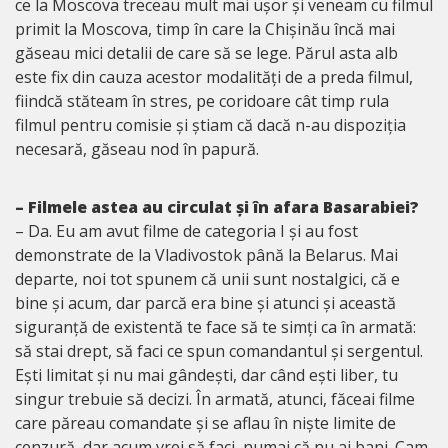
ce la Moscova treceau mult mai ușor și veneam cu filmul
primit la Moscova, timp în care la Chișinău încă mai
găseau mici detalii de care să se lege. Părul asta alb
este fix din cauza acestor modalități de a preda filmul,
fiindcă stăteam în stres, pe coridoare cât timp rula
filmul pentru comisie și știam că dacă n-au dispoziția
necesară, găseau nod în papură.
– Filmele astea au circulat și în afara Basarabiei?
– Da. Eu am avut filme de categoria I și au fost
demonstrate de la Vladivostok până la Belarus. Mai
departe, noi tot spunem că unii sunt nostalgici, că e
bine și acum, dar parcă era bine și atunci și această
siguranță de existentă te face să te simți ca în armată:
să stai drept, să faci ce spun comandantul și sergentul.
Ești limitat și nu mai gândești, dar când ești liber, tu
singur trebuie să decizi. În armată, atunci, făceai filme
care păreau comandate și se aflau în niște limite de
cenzură, dar acum vrei să faci, numai că nu ai bani. Cam