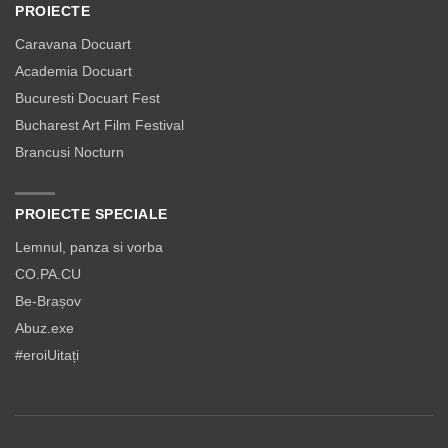
PROIECTE
Caravana Docuart
Academia Docuart
Bucuresti Docuart Fest
Bucharest Art Film Festival
Brancusi Nocturn
PROIECTE SPECIALE
Lemnul, panza si vorba
CO.PA.CU
Be-Brașov
Abuz.exe
#eroiUitați