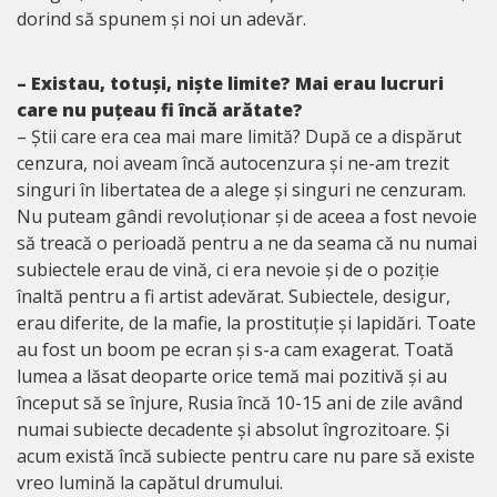
dorind să spunem și noi un adevăr.
– Existau, totuși, niște limite? Mai erau lucruri
care nu puțeau fi încă arătate?
– Știi care era cea mai mare limită? După ce a dispărut
cenzura, noi aveam încă autocenzura și ne-am trezit
singuri în libertatea de a alege și singuri ne cenzuram.
Nu puteam gândi revoluționar și de aceea a fost nevoie
să treacă o perioadă pentru a ne da seama că nu numai
subiectele erau de vină, ci era nevoie și de o poziție
înaltă pentru a fi artist adevărat. Subiectele, desigur,
erau diferite, de la mafie, la prostituție și lapidări. Toate
au fost un boom pe ecran și s-a cam exagerat. Toată
lumea a lăsat deoparte orice temă mai pozitivă și au
început să se înjure, Rusia încă 10-15 ani de zile având
numai subiecte decadente și absolut îngrozitoare. Și
acum există încă subiecte pentru care nu pare să existe
vreo lumină la capătul drumului.