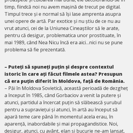
timp, fiindcă noi nu avem mașină de trecut pe digital.
Timpul trece și e normal să își lase amprenta asupra
unei opere de artă. Par exotice și nu știu de ce nu au
vrut atunci, cei de la Uniunea Cineaștilor să le arate,
pentru că desigur, problematica unor prostituate, în
mai 1989, când Nea Nicu încă era aici…nici nu se pune
problema să fie prezentată.
– Puteți să spuneți puțin și despre contextul
istoric în care ați făcut filmele astea? Presupun
că era puțin diferit în Moldova, față de România.
– Păi în Moldova Sovietică, această perioadă de dezgheț
a început în 1985, când Gorbaciov a venit la putere și
atunci, partidul a încercat puțin să slăbească șurubul
pentru a supraviețui și atunci, în artă au început să
apară teme care până în momentul acela erau, în
aparență, inabordabile și mai propagandistice. Noi,
desigur, atunci, cu avânt, elan și bucurie ne-am lansat,