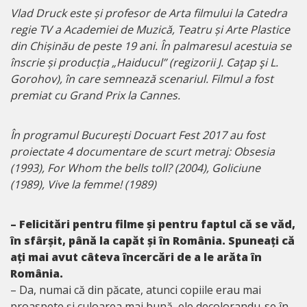
Vlad Druck este și profesor de Arta filmului la Catedra
regie TV a Academiei de Muzică, Teatru și Arte Plastice
din Chișinău de peste 19 ani. În palmaresul acestuia se
înscrie și producția „Haiducul” (regizorii J. Caţap şi L.
Gorohov), în care semnează scenariul. Filmul a fost
premiat cu Grand Prix la Cannes.
În programul București Docuart Fest 2017 au fost
proiectate 4 documentare de scurt metraj: Obsesia
(1993), For Whom the bells toll? (2004), Goliciune
(1989), Vive la femme! (1989)
– Felicitări pentru filme și pentru faptul că se văd,
în sfârșit, până la capăt și în România. Spuneați că
ați mai avut câteva încercări de a le arăta în
România.
– Da, numai că din păcate, atunci copiile erau mai
proaspete și culoarea mai bună, ele decolorandu-se în