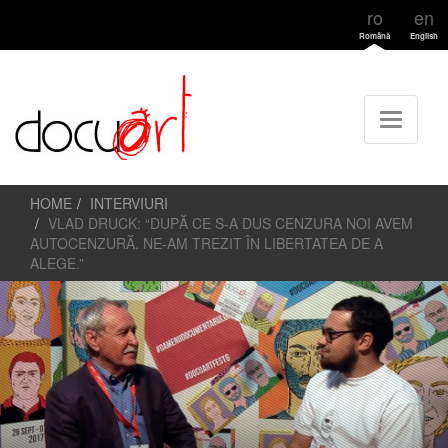
ro
en
Română
English
HOME
INTERVIURI
VLAD DRUCK: “DUPĂ CE S-A DUS CENZURA NOI AVEM
AUTOCENZURĂ. NE-AM TREZIT ÎN LIBERTATEA DE A
ALEGE.”