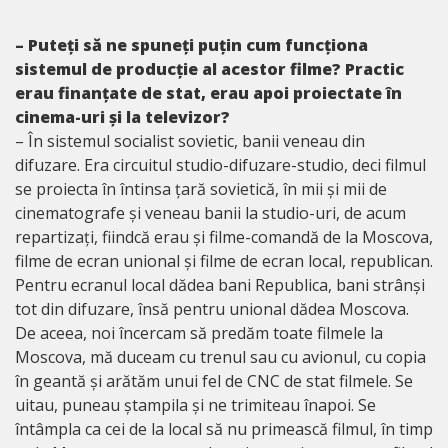
– Puteți să ne spuneți puțin cum funcționa
sistemul de producție al acestor filme? Practic
erau finanțate de stat, erau apoi proiectate în
cinema-uri și la televizor?
– În sistemul socialist sovietic, banii veneau din
difuzare. Era circuitul studio-difuzare-studio, deci filmul
se proiecta în întinsa țară sovietică, în mii și mii de
cinematografe și veneau banii la studio-uri, de acum
repartizați, fiindcă erau și filme-comandă de la Moscova,
filme de ecran unional și filme de ecran local, republican.
Pentru ecranul local dădea bani Republica, bani strânși
tot din difuzare, însă pentru unional dădea Moscova.
De aceea, noi încercam să predăm toate filmele la
Moscova, mă duceam cu trenul sau cu avionul, cu copia
în geantă și arătăm unui fel de CNC de stat filmele. Se
uitau, puneau ștampila și ne trimiteau înapoi. Se
întâmpla ca cei de la local să nu primească filmul, în timp