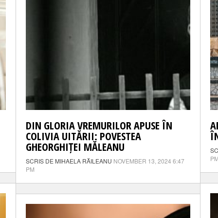
DIN GLORIA VREMURILOR APUSE ÎN
A
COLIVIA UITĂRII: POVESTEA
Î
GHEORGHIȚEI MĂLEANU
SC
P
SCRIS DE MIHAELA RĂILEANU
NOVEMBER 13, 2024 6:47
PM