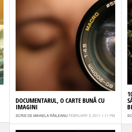
1
DOCUMENTARUL, O CARTE BUNĂ CU
S
IMAGINI
B
SCRIS DE MIHAELA RĂILEANU
FEBRUARY 3, 2011 1:11 PM
SC