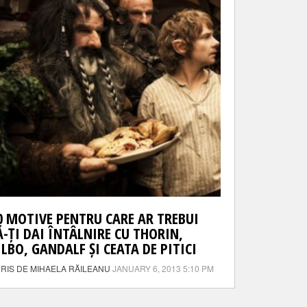
0 MOTIVE PENTRU CARE AR TREBUI
Ă-ȚI DAI ÎNTÂLNIRE CU THORIN,
ILBO, GANDALF ȘI CEATA DE PITICI
RIS DE MIHAELA RĂILEANU
JANUARY 6, 2013 5:10 PM