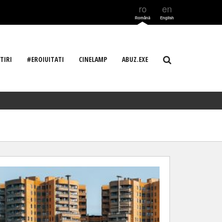
ro
en
Română
English
TIRI
#EROIUITATI
CINELAMP
ABUZ.EXE