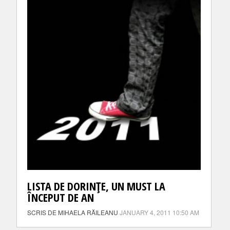
LISTA DE DORINŢE, UN MUST LA
ÎNCEPUT DE AN
SCRIS DE MIHAELA RĂILEANU
JANUARY 4, 2011 10:50 AM