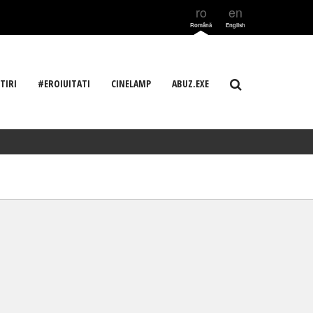
ro
en
Română
English
TIRI
#EROIUITATI
CINELAMP
ABUZ.EXE