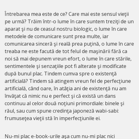
Întrebarea mea este de ce? Care mai este sensul vieţii
pe urmă? Trăim într-o lume în care suntem treziţi de un
aparat şi nu de ceasul nostru biologic, o lume în care
metodele de comunicare sunt prea multe, iar
comunicarea sinceră şi reală prea puţină, o lume în care
treaba ne este facută de tot felul de maşinării fără ca
noi să mai depunem vreun efort, o lume în care stările,
sentimentele şi senzaţiile pot fi alterate şi modificate
după bunul plac. Tindem cumva spre o existenţă
artificială? Tindem să atingem vreun fel de perfecţiune
artificială, când oare, în atâţia ani de existenţă nu am
învăţat că nimic nu e perfect şi că există un dans
continuu al celor două noţiuni primordiale: binele şi
răul, sau cum spune credinţa japoneză wabi-sabi:
frumuseţea vieţii stă în imperfecţiunile ei.
Nu-mi plac e-book-urile aşa cum nu-mi plac nici