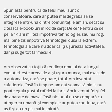
Spun asta pentru că de felul meu, sunt o
conservatoare, care ar putea mai degrabă să se
integreze într-una dintre comunităţile amish, decât să
citeasca e-book-uri în loc de cărţi; De ce? Pentru că de
pe la 14 ani militez împotriva tehnologiei, sau mă rog,
mai bine zis impotriva tehnologiei dusă la extrem,
tehnologia aia care nu doar ca îţi uşurează activitatea,
dar şi suge tot farmecul ei.
Am observat cu toţii că tendinţa omului de-a lungul
evoluţiei, este aceea de a-şi uşura munca, mai exact de
a automatiza, dacă se poate, totul. Am inventat
cafetierele, însă în timp ne-am dat seama că nimic nu
poate egala gustul cafelei la ibric. Am inventat fel şi fel
de aparate de masaj, însă nici unul nu se compară cu
atingerea umană. şi exemplele ar putea continua, dacă
aş fi şi eu un pic mai inspirată.