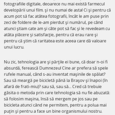
fotografiile digitale, deoarece nu mai există farmecul
developării unui film. şi nu numai de asta! Ci şi pentru că
acum pot să fac atâtea fotografii, încât le am puse prin
zeci de foldere de le-am pierdut şi numărul, pe când
atunci ştiam cate am şi câte pot să fac şi le revedeam cu
atâta plăcere şi satisfacţie, pentru că erau rare şi
pentru că ştim că raritatea este aceea care dă valoare
unui lucru.
Nu zic, tehnologia are şi părţile ei bune, că doar n-oi fi
absurdă, ferească Dumnezeu! Cine ar prefera să spele
rufele manual, când s-au inventat maşinile de spălat?
Sau să meargă pe bicicletă până la Braşov şi înapoi (în
afară de frati-miu)? sau să, sau să… Cred că trebuie
găsita o metoda prin care tehnologia să nu fie abuzată:
să folosim maşina, însă să mergem pe jos sau pe
bicicleta atunci când ne permitem, pentru a polua mai
puţin şi pentru a face un bine organismului nostru.