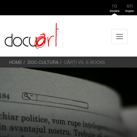
ro
en
Română
English
HOME
DOC-CULTURA
CĂRŢI VS. E-BOOKS