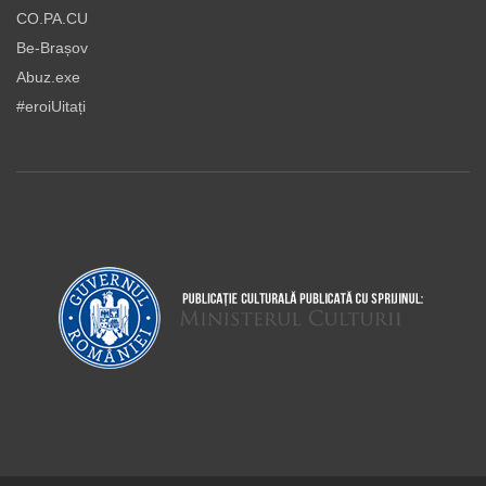
CO.PA.CU
Be-Brașov
Abuz.exe
#eroiUitați