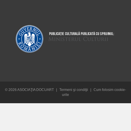
© 2026 ASOCIAŢIA DOCUART
|
Termeni şi condiţii
|
Cum folosim cookie-
urile