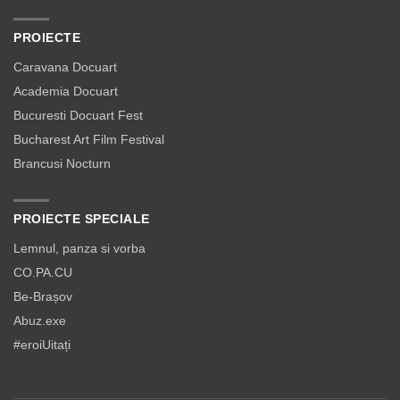
PROIECTE
Caravana Docuart
Academia Docuart
Bucuresti Docuart Fest
Bucharest Art Film Festival
Brancusi Nocturn
PROIECTE SPECIALE
Lemnul, panza si vorba
CO.PA.CU
Be-Brașov
Abuz.exe
#eroiUitați