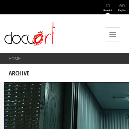
ro
en
Română
English
HOME
ARCHIVE