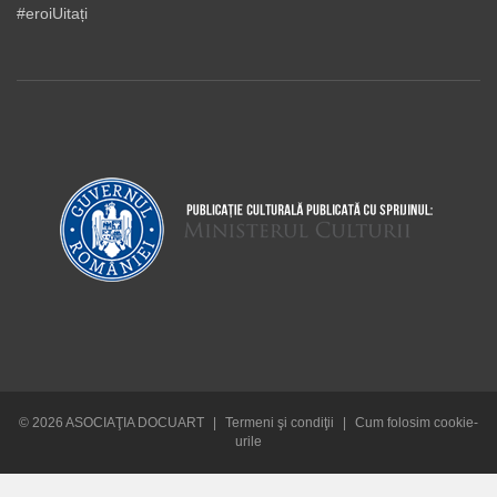
#eroiUitați
© 2026 ASOCIAŢIA DOCUART
|
Termeni şi condiţii
|
Cum folosim cookie-
urile