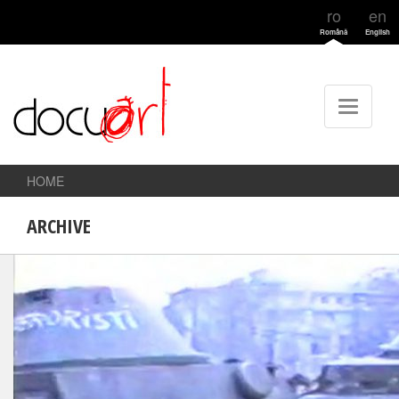
ro
en
Română
English
HOME
ARCHIVE