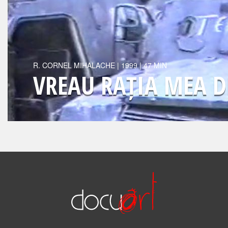
R.
CORNEL MIHALACHE
|
1999
| 47 MIN
VREAU RAȚIA MEA D