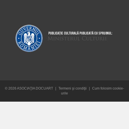
© 2026 ASOCIAŢIA DOCUART
|
Termeni şi condiţii
|
Cum folosim cookie-
urile