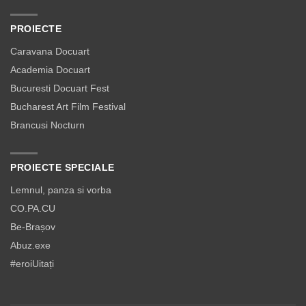
PROIECTE
Caravana Docuart
Academia Docuart
Bucuresti Docuart Fest
Bucharest Art Film Festival
Brancusi Nocturn
PROIECTE SPECIALE
Lemnul, panza si vorba
CO.PA.CU
Be-Brașov
Abuz.exe
#eroiUitați