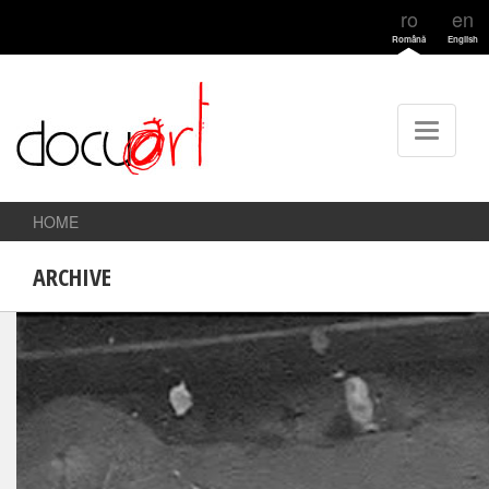
ro
en
Română
English
HOME
ARCHIVE