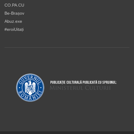
CO.PA.CU
Be-Brașov
Abuz.exe
#eroiUitați