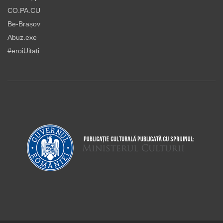
CO.PA.CU
Be-Brașov
Abuz.exe
#eroiUitați