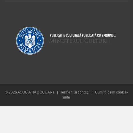
© 2026 ASOCIAŢIA DOCUART
|
Termeni şi condiţii
|
Cum folosim cookie-
urile