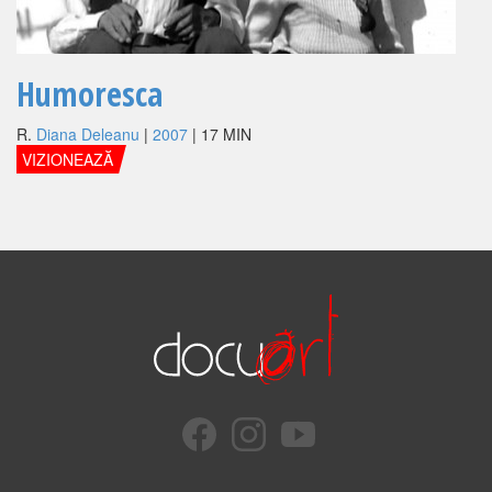
Humoresca
R.
Diana Deleanu
|
2007
| 17 MIN
VIZIONEAZĂ