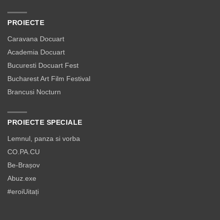
PROIECTE
Caravana Docuart
Academia Docuart
Bucuresti Docuart Fest
Bucharest Art Film Festival
Brancusi Nocturn
PROIECTE SPECIALE
Lemnul, panza si vorba
CO.PA.CU
Be-Brașov
Abuz.exe
#eroiUitați