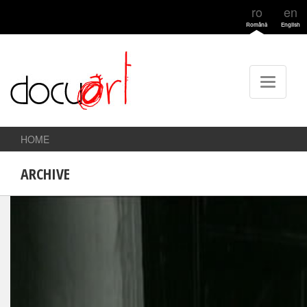
ro
en
Română
English
HOME
ARCHIVE