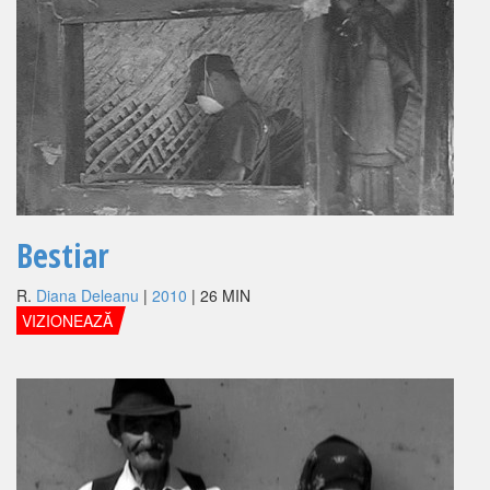
Bestiar
R.
Diana Deleanu
|
2010
| 26 MIN
VIZIONEAZĂ