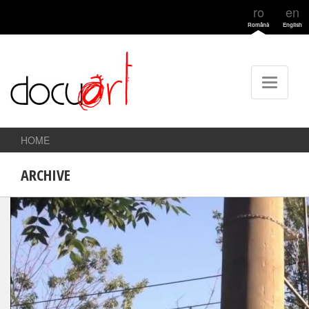
ro
en
Română
English
HOME
ARCHIVE