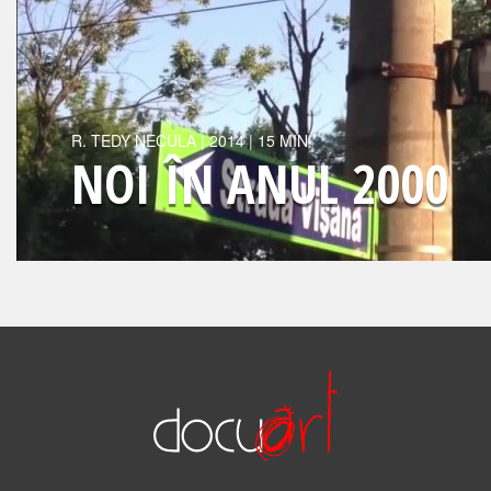
R.
TEDY NECULA
|
2014
| 15 MIN
NOI ÎN ANUL 2000