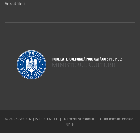
#eroiUitați
© 2026 ASOCIAŢIA DOCUART
|
Termeni şi condiţii
|
Cum folosim cookie-
urile