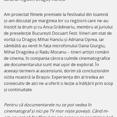
Am proiectat filmele premiate la festivalul din toamnă
și-am discutat pe marginea lor cu regizorii care ne-au
însoțit la drum și cu Anca Grădinariu, membru al juriului
de preselecție București Docuart Fest. Vineri am stat de
vorbă cu Dragoș Mihai Hanciu și Adriana Oprea, iar
sâmbătă au venit în fața microfonului Oana Giurgiu,
Mihai Dragolea și Radu Mocanu – tineri artiști români
de cinema, în compania cărora culmile cinematografice
ale documentarului sunt mai ușor de explorat. În
aceeași termeni ai ascensiunii, dorim să concluzionăm
vizita noastră la Brașov. Experiența din al treilea an
consecutiv de aici ne-a oferit o lecție a înălțării prin scop
și continuitate.
Pentru că documentarele nu se pot vedea în
cinematograf și nici pe TV mor niște povești. Când m-