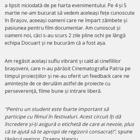
a lipsit niciodată de pe harta evenimentului. Pe 4 și 5
martie ne-am bucurat să vedem aceleași fețe cunoscute
în Brașov, aceeași oameni care ne împart zâmbete și
pasiunea pentru film documentar. Am cunoscut și
oameni noi, căci s-au scurs 2 zile pline ochi pe lângă
echipa Docuart și ne bucurăm că a fost așa.
Am regăsit același suflu vibrant și cald al cinefililor
brașoveni, care n-au părăsit Cinematografia Patria pe
timpul proiecțiilor și ne-au oferit un feedback care ne
amintește de ce derulăm astfel de proiecte cu
perseverență, filme bune și intrare liberă.
“Pentru un student este foarte important să
participe cu filmul în festivaluri. Acest circuit îți dă
încredere și-ți asigură o etichetă de care ai nevoie, plus
că te ajută să te apropii de regizorii consacrați”,
spune
tânărul regizor, Dragoș Hanciu