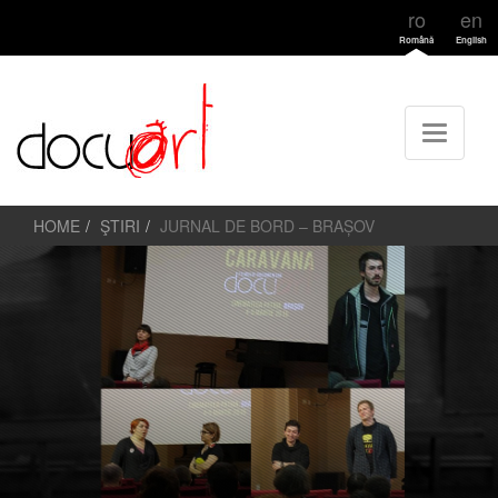
ro
en
Română
English
HOME
ŞTIRI
JURNAL DE BORD – BRAȘOV