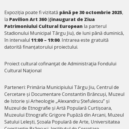
Expoziția poate fi vizitată
până pe 30 octombrie 2025
,
la
Pavilion Art 360
(
(inaugurat de
Ziua
Patrimoniului Cultural European
la parterul
Stadionului Municipal Târgu Jiu), de luni până duminică,
în intervalul
11:00 – 19:00
. Intrarea este gratuită
datorită finanțatorului proiectului.
Proiect cultural cofinanţat de Administraţia Fondului
Cultural Naţional
Parteneri: Primăria Municipiului Târgu Jiu, Centrul de
Cercetare și Documentare Constantin Brâncuși, Muzeul
de Istorie și Arheologie „Alexandru Ștefulescu” și
Muzeul de Etnografie și Artă Populară Curtișoara,
Muzeului Etnografic Grigore Pupăză din Arcani, Muzeul
Satului Lelești, Școala Populară de Arte, Universitatea
Constantin Brâncuși, Institutul de Cercetare,