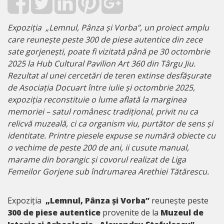
Expoziția „Lemnul, Pânza și Vorba”, un proiect amplu
care reunește peste 300 de piese autentice din zece
sate gorjenești, poate fi vizitată până pe 30 octombrie
2025 la Hub Cultural Pavilion Art 360 din Târgu Jiu.
Rezultat al unei cercetări de teren extinse desfășurate
de Asociația Docuart între iulie și octombrie 2025,
expoziția reconstituie o lume aflată la marginea
memoriei – satul românesc tradițional, privit nu ca
relicvă muzeală, ci ca organism viu, purtător de sens și
identitate. Printre piesele expuse se numără obiecte cu
o vechime de peste 200 de ani, ii cusute manual,
marame din borangic și covorul realizat de Liga
Femeilor Gorjene sub îndrumarea Arethiei Tătărescu.
Expoziția
„Lemnul, Pânza și Vorba”
reunește peste
300 de piese autentice
provenite de la
Muzeul de