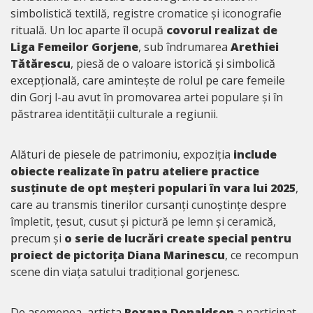
simbolistică textilă, registre cromatice și iconografie
rituală. Un loc aparte îl ocupă
covorul realizat de
Liga Femeilor Gorjene
, sub îndrumarea
Arethiei
Tătărescu
, piesă de o valoare istorică și simbolică
excepțională, care amintește de rolul pe care femeile
din Gorj l-au avut în promovarea artei populare și în
păstrarea identității culturale a regiunii.
Alături de piesele de patrimoniu, expoziția
include
obiecte realizate în patru ateliere practice
susținute de opt meșteri populari în vara lui 2025
,
care au transmis tinerilor cursanți cunoștințe despre
împletit, țesut, cusut și pictură pe lemn și ceramică,
precum și
o serie de lucrări create special pentru
proiect de pictorița Diana Marinescu
, ce recompun
scene din viața satului tradițional gorjenesc.
De asemenea, artista
Roxana Donaldson
a participat