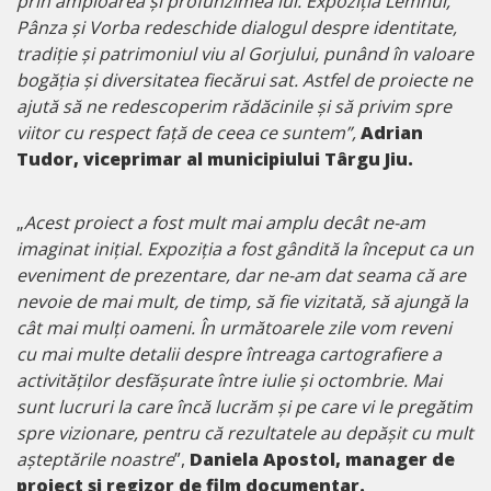
prin amploarea și profunzimea lui. Expoziția Lemnul,
Pânza și Vorba redeschide dialogul despre identitate,
tradiție și patrimoniul viu al Gorjului, punând în valoare
bogăția și diversitatea fiecărui sat. Astfel de proiecte ne
ajută să ne redescoperim rădăcinile și să privim spre
viitor cu respect față de ceea ce suntem”,
Adrian
Tudor, viceprimar al municipiului Târgu Jiu.
„
Acest proiect a fost mult mai amplu decât ne-am
imaginat inițial. Expoziția a fost gândită la început ca un
eveniment de prezentare, dar ne-am dat seama că are
nevoie de mai mult, de timp, să fie vizitată, să ajungă la
cât mai mulți oameni. În următoarele zile vom reveni
cu mai multe detalii despre întreaga cartografiere a
activităților desfășurate între iulie și octombrie. Mai
sunt lucruri la care încă lucrăm și pe care vi le pregătim
spre vizionare, pentru că rezultatele au depășit cu mult
așteptările noastre
”,
Daniela Apostol, manager de
proiect și regizor de film documentar.