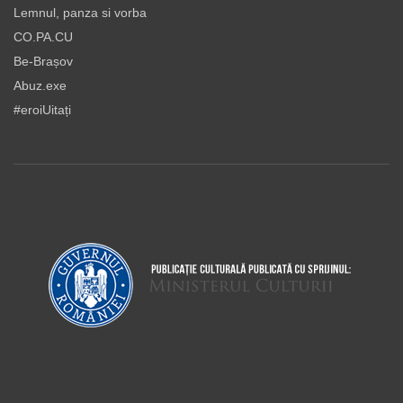
Lemnul, panza si vorba
CO.PA.CU
Be-Brașov
Abuz.exe
#eroiUitați