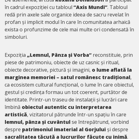
în cadrul expoziției cu tabloul
“Axis Mundi”
. Tabloul
redă prin axele sale organice ideea de sacru revelat în
profan și implicit modul în care în comunitatea arhaică
exista o profunzime de cele mai multe ori condensată în
simboluri.
Expoziția
„Lemnul, Pânza și Vorba”
reconstituie, prin
piese de patrimoniu, obiecte de uz casnic și ritual,
obiecte decorative, pictură și imagini,
o lume aflată la
marginea memoriei – satul românesc tradițional
,
ca ecosistem cultural funcțional, o lume în care obiectul,
gestul și credința formau un tot coerent, purtător de
identitate. Printr-un traseu de instalații și lucrări care
îmbină
obiectul autentic cu interpretarea
artistică
, vizitatorul pătrunde într-un spațiu în care
lemnul, pânza și cuvântul
se întrepătrund, vorbind
despre
patrimoniul imaterial al Gorjului
și despre
sacralitatea tăcută a lucrurilor făcute cu inimă
.