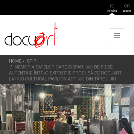
ro
en
Română
English
HOME
ŞTIRI
MEMORIA SATELOR CARE DISPAR: 300 DE PIESE
AUTENTICE ÎNTR-O EXPOZIȚIE PRODUSĂ DE DOCUART
LA HUB CULTURAL PAVILION ART 360 DIN TÂRGU JIU