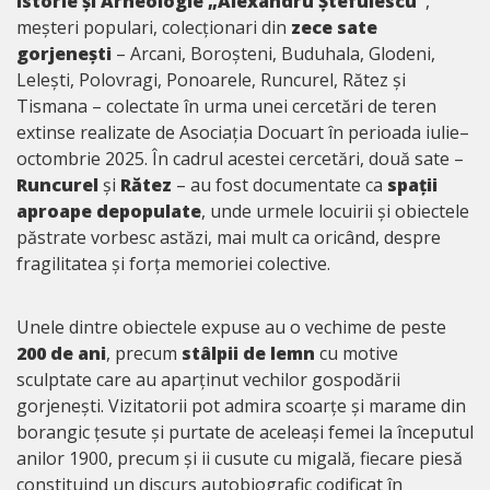
Istorie și Arheologie „Alexandru Ștefulescu”
,
meșteri populari, colecționari din
zece sate
gorjenești
– Arcani, Boroșteni, Buduhala, Glodeni,
Lelești, Polovragi, Ponoarele, Runcurel, Rătez și
Tismana – colectate în urma unei cercetări de teren
extinse realizate de Asociația Docuart în perioada iulie–
octombrie 2025. În cadrul acestei cercetări, două sate –
Runcurel
și
Rătez
– au fost documentate ca
spații
aproape depopulate
, unde urmele locuirii și obiectele
păstrate vorbesc astăzi, mai mult ca oricând, despre
fragilitatea și forța memoriei colective.
Unele dintre obiectele expuse au o vechime de peste
200 de ani
, precum
stâlpii de lemn
cu motive
sculptate care au aparținut vechilor gospodării
gorjenești. Vizitatorii pot admira scoarțe și marame din
borangic țesute și purtate de aceleași femei la începutul
anilor 1900, precum și ii cusute cu migală, fiecare piesă
constituind un discurs autobiografic codificat în