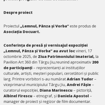
Despre proiect
Proiectul
„Lemnul, Pânza și Vorba”
este produs de
Asociația Docuart.
Conferința de presă și vernisajul expoziției
„Lemnul, Pânza și Vorba” au avut loc
vineri, 17
octombrie 2025, de
Ziua Patrimoniului Imaterial,
la
Pavilion Art 360 din Târgu Jiu,reunind aproximativ
200
de participanți
– reprezentanți ai instituțiilor
culturale, artiști, meșteri populari, cercetători și public
larg. Printre vorbitori s-au numărat
Adrian Tudor
–
viceprimarul municipiului Târgu Jiu,
Andrei Fășie
–
curatorul expoziției,
Diana Marinescu
– pictoriță,
Albinel Firescu
– etnograf, și
Daniela Apostol
–
manager de proiect și regizor de film documentar.