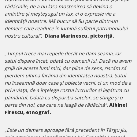
rădăcinile, de a nu lăsa moștenirea să devină o
amintire și meșteșugul un lux, ci o expresie vie a
identității noastre. Mă bucur să fiu parte dintr-un
demers care readuce în lumină sufletul patrimoniului
nostru cultural”,
Diana Marinescu, pictoriță.
„
Timpul trece mai repede decât ne dăm seama, iar
satul dispare încet, odată cu oamenii lui. Dacă nu avem
grijă de aceste lumi mici, dar pline de sens, riscăm să
pierdem ultima fărâmă din identitatea noastră. Satul
nu înseamnă doar case și obiecte vechi, ci un mod de a
privi viața, de a înțelege rostul lucrurilor și legătura cu
pământul. Odată cu dispariția satelor, se stinge și o
parte din noi, cea care ne leagă de rădăcină”,
Albinel
Firescu, etnograf.
„
Este un demers aproape fără precedent în Târgu Jiu,