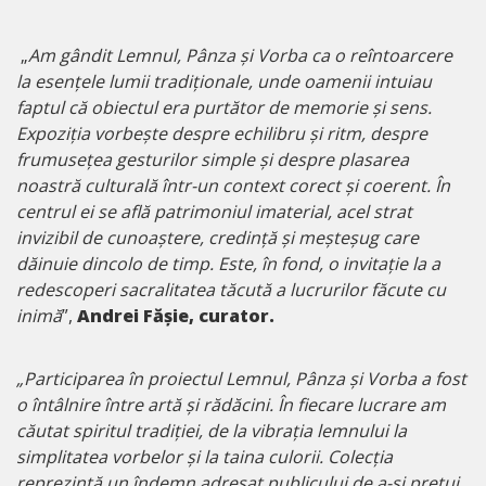
„
Am gândit Lemnul, Pânza și Vorba ca o reîntoarcere
la esențele lumii tradiționale, unde oamenii intuiau
faptul că obiectul era purtător de memorie și sens.
Expoziția vorbește despre echilibru și ritm, despre
frumusețea gesturilor simple și despre plasarea
noastră culturală într-un context corect și coerent. În
centrul ei se află patrimoniul imaterial, acel strat
invizibil de cunoaștere, credință și meșteșug care
dăinuie dincolo de timp. Este, în fond, o invitație la a
redescoperi sacralitatea tăcută a lucrurilor făcute cu
inimă
”,
Andrei Fășie, curator.
„Participarea în proiectul Lemnul, Pânza și Vorba a fost
o întâlnire între artă și rădăcini. În fiecare lucrare am
căutat spiritul tradiției, de la vibrația lemnului la
simplitatea vorbelor și la taina culorii. Colecția
reprezintă un îndemn adresat publicului de a-și prețui