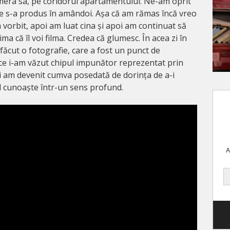
era sa, pe coridorul apartamentului. Ne-am oprit
ie s-a produs în amândoi. Așa că am rămas încă vreo
m vorbit, apoi am luat cina și apoi am continuat să
ma că îl voi filma. Credea că glumesc. În acea zi în
făcut o fotografie, care a fost un punct de
ece i-am văzut chipul impunător reprezentat prin
și am devenit cumva posedată de dorința de a-i
-l cunoaște într-un sens profund.
A