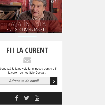
FII LA CURENT
bonează-te la newsletter-ul nostru pentru a fi
la curent cu noutăţile Docuart.