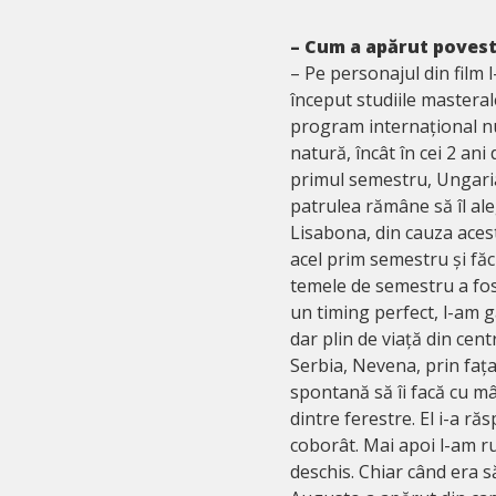
– Cum a apărut poveste
– Pe personajul din film 
început studiile masteral
program internațional n
natură, încât în cei 2 ani
primul semestru, Ungaria î
patrulea rămâne să îl ale
Lisabona, din cauza acest
acel prim semestru și fă
temele de semestru a fost
un timing perfect, l-am g
dar plin de viață din cen
Serbia, Nevena, prin fața 
spontană să îi facă cu m
dintre ferestre. El i-a ră
coborât. Mai apoi l-am ru
deschis. Chiar când era 