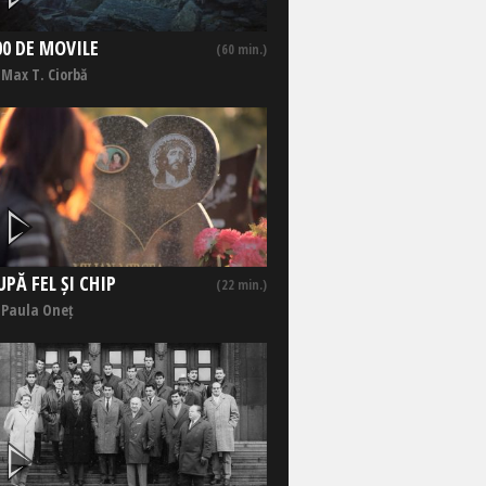
00 DE MOVILE
(60 min.)
 Max T. Ciorbă
UPĂ FEL ȘI CHIP
(22 min.)
 Paula Oneț