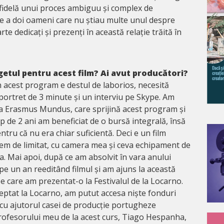
 fidelă unui proces ambiguu și complex de
e a doi oameni care nu știau multe unul despre
rte dedicați și prezenți în această relație trăită în
getul pentru acest film? Ai avut producători?
n acest program e destul de laborios, necesită
portret de 3 minute și un interviu pe Skype. Am
la Erasmus Mundus, care sprijină acest program și
mp de 2 ani am beneficiat de o bursă integrală, însă
entru că nu era chiar suficientă. Deci e un film
rem de limitat, cu camera mea și ceva echipament de
. Mai apoi, după ce am absolvit în vara anului
e un an reeditând filmul și am ajuns la această
e care am prezentat-o la Festivalul de la Locarno.
ceptat la Locarno, am putut accesa niște fonduri
 cu ajutorul casei de producție portugheze
rofesorului meu de la acest curs, Tiago Hespanha,