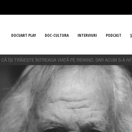
DOCUART PLAY
DOC-CULTURA
INTERVIURI
PODCAST
Ş
 CĂ ÎȘI TRĂIEȘTE ÎNTREAGA VIAȚĂ PE REWIND, DAR ACUM S-A IV