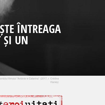
EȘTE ÎNTREAGA
 ȘI UN
stul filmului "António e Catarina" (2017, r. Cristina
Haneș)