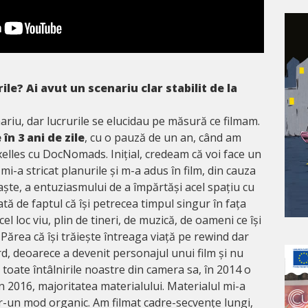
le? Ai avut un scenariu clar stabilit de la
riu, dar lucrurile se elucidau pe măsură ce filmam.
 în 3 ani de zile
, cu o pauză de un an, când am
xelles cu DocNomads. Inițial, credeam că voi face un
 mi-a stricat planurile și m-a adus în film, din cauza
aște, a entuziasmului de a împărtăși acel spațiu cu
ată de faptul că își petrecea timpul singur în fața
el loc viu, plin de tineri, de muzică, de oameni ce își
Părea că își trăiește întreaga viață pe rewind dar
rd, deoarece a devenit personajul unui film și nu
 toate întâlnirile noastre din camera sa, în 2014 o
în 2016, majoritatea materialului. Materialul mi-a
într-un mod organic. Am filmat cadre-secvențe lungi,