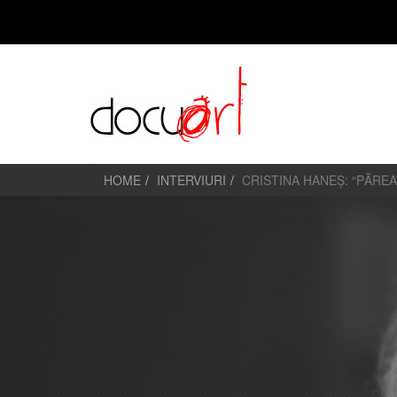
HOME
INTERVIURI
CRISTINA HANEȘ: “PĂREA