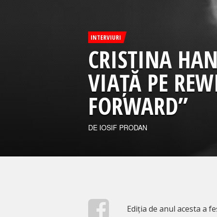
INTERVIURI
CRISTINA HAN
VIAȚĂ PE REW
FORWARD”
DE IOSIF PRODAN
Ediția de anul acesta a f