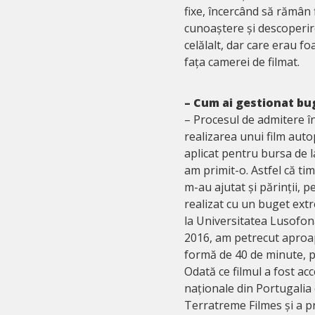
fixe, încercând să rămân
cunoaștere și descoperir
celălalt, dar care erau foa
fața camerei de filmat.
– Cum ai gestionat bu
– Procesul de admitere î
realizarea unui film auto
aplicat pentru bursa de 
am primit-o. Astfel că ti
m-au ajutat și părinții, p
realizat cu un buget ext
la Universitatea Lusofona
2016, am petrecut aproap
formă de 40 de minute, p
Odată ce filmul a fost ac
naționale din Portugalia
Terratreme Filmes și a p