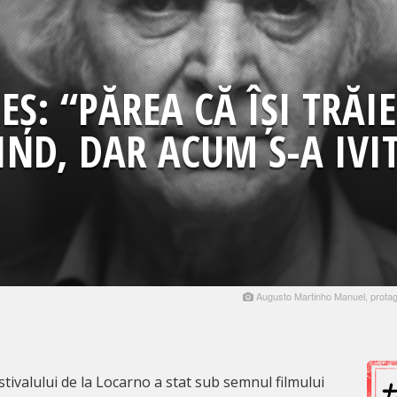
EȘ: “PĂREA CĂ ÎȘI TRĂI
IND, DAR ACUM S-A IVIT
Augusto Martinho Manuel, protagoni
estivalului de la Locarno a stat sub semnul filmului