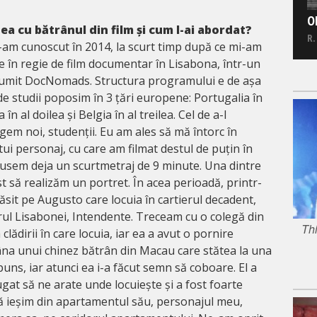
O
a cu bătrânul din film și cum l-ai abordat?
R.
l-am cunoscut în 2014, la scurt timp după ce mi-am
e în regie de film documentar în Lisabona, într-un
umit DocNomads. Structura programului e de așa
 de studii poposim în 3 țări europene: Portugalia în
n al doilea și Belgia în al treilea. Cel de a-l
gem noi, studenții. Eu am ales să mă întorc în
ui personaj, cu care am filmat destul de puțin în
cusem deja un scurtmetraj de 9 minute. Una dintre
 să realizăm un portret. În acea perioadă, printr-
ăsit pe Augusto care locuia în cartierul decadent,
trul Lisabonei, Intendente. Treceam cu o colegă din
Thi
clădirii în care locuia, iar ea a avut o pornire
âna unui chinez bătrân din Macau care stătea la una
spuns, iar atunci ea i-a făcut semn să coboare. El a
gat să ne arate unde locuiește și a fost foarte
să ieșim din apartamentul său, personajul meu,