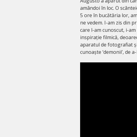
Augusto a apărut din cam
amândoi în loc. O scânte
5 ore în bucătăria lor, a
ne vedem. I-am zis din pri
care l-am cunoscut, i-am 
inspirație filmică, deoar
aparatul de fotografiat 
cunoaște ‘demonii’, de a