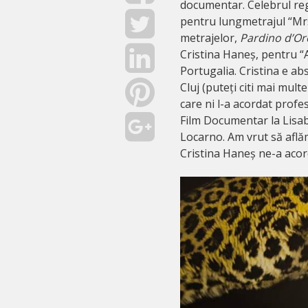
documentar. Celebrul re
pentru lungmetrajul “Mrs
metrajelor,
Pardino
d
’Or
Cristina Haneș, pentru “
Portugalia. Cristina e ab
Cluj (puteți citi mai mul
care ni l-a acordat prof
Film Documentar la Lisab
Locarno. Am vrut să aflăm
Cristina Haneș ne-a acor