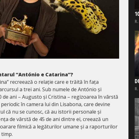
1
R.
tarul “António e Catarina”?
D
na” recreează o relație care e trăită în fața
R.
arcursul a trei ani. Sub numele de António și
 de ani – Augusto și Cristina – regizoarea în vârstă
c periodic în camera lui din Lisabona, care devine
ul că nu se cunosc, că au istorii personale și
rența de vârstă de 45 de ani dintre ei, creează un
loarare filmică a legăturilor umane și a raporturilor
 timp.