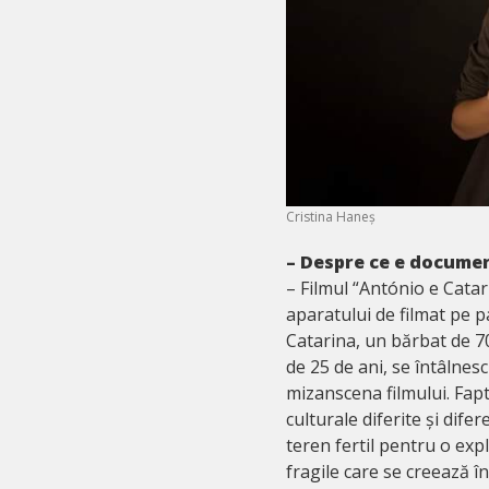
Cristina Haneș
– Despre ce e documen
– Filmul “António e Catari
aparatului de filmat pe p
Catarina, un bărbat de 70
de 25 de ani, se întâlnes
mizanscena filmului. Fapt
culturale diferite și dife
teren fertil pentru o exp
fragile care se creează în