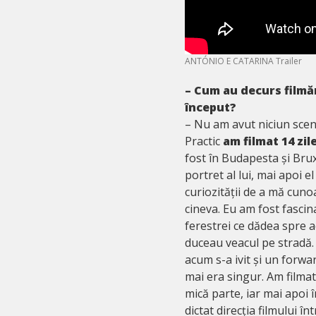
ANTÓNIO E CATARINA Trailer
– Cum au decurs filmări
început?
– Nu am avut niciun scena
Practic
am filmat 14 zile
fost în Budapesta și Bru
portret al lui, mai apoi el
curiozității de a mă cuno
cineva. Eu am fost fascin
ferestrei ce dădea spre ac
duceau veacul pe stradă. 
acum s-a ivit și un forwa
mai era singur. Am filmat
mică parte, iar mai apoi 
dictat direcția filmului 