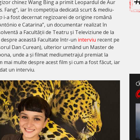
gizor chinez Wang Bing a primit Leopardul de Aur
. Fang”, iar în competiția dedicată scurt & mediu-
o
i-a fost decernat regizoarei de origine română
António e Catarina”, un documentar realizat în
solventă a Facultății de Teatru și Televiziune de la
te despre această Facultate într-un
interviu
recent pe
esorul Dan Curean), ulterior urmând un Master de
ona, unde a și filmat mediumetrajul premiat la
 mai multe despre acest film și cum a fost făcut, iar
dat un interviu.