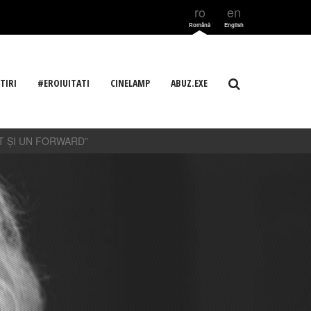
ro
en
Română
English
TIRI
#EROIUITATI
CINELAMP
ABUZ.EXE
IT ȘI UN FORWARD”