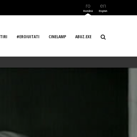
ro
en
Română
English
TIRI
#EROIUITATI
CINELAMP
ABUZ.EXE