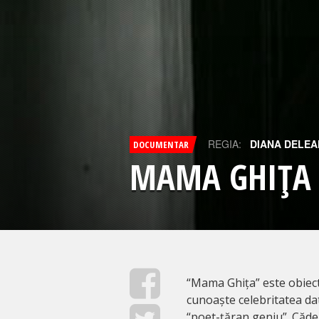
REGIA:
DIANA DELE
DOCUMENTAR
MAMA GHIŢA
“Mama Ghița” este obiect 
cunoaște celebritatea dat
“poet-țăran geniu”. Căd