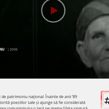
ANU
| 2006
de patrimoniu naţional. Înainte de anii ’89
orită poeziilor sale și ajunge să fie considerată
erea comunismului o lasă pe mama Ghița singură,