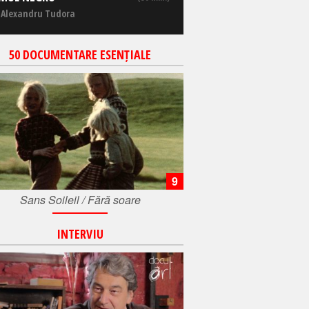
 Alexandru Tudora
50 DOCUMENTARE ESENȚIALE
9
Sans Soileil / Fără soare
INTERVIU