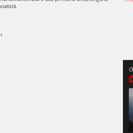
ialistă.
u