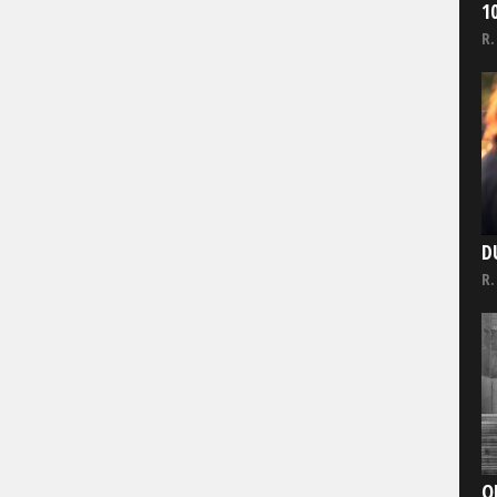
1
R.
D
R.
O