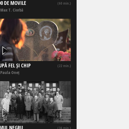
00 DE MOVILE
(60 min.)
 Max T. Ciorbă
UPĂ FEL ȘI CHIP
(22 min.)
 Paula Oneț
MUL NEGRU
(36 min.)