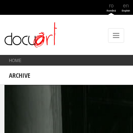
ro
en
Română
English
HOME
ARCHIVE