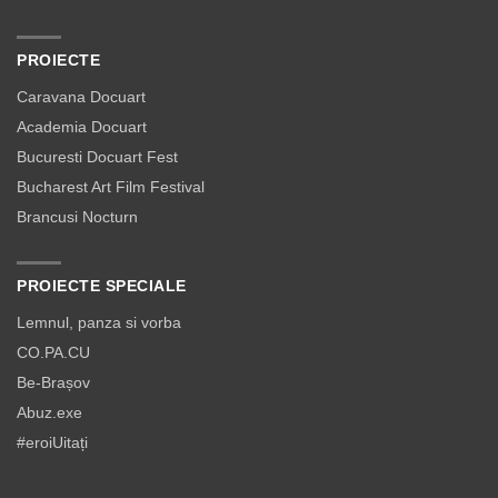
PROIECTE
Caravana Docuart
Academia Docuart
Bucuresti Docuart Fest
Bucharest Art Film Festival
Brancusi Nocturn
PROIECTE SPECIALE
Lemnul, panza si vorba
CO.PA.CU
Be-Brașov
Abuz.exe
#eroiUitați