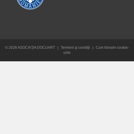
© 2026 ASOCIAŢIA DOCUART
|
Termeni şi condiţii
|
Cum folosim cookie-
urile