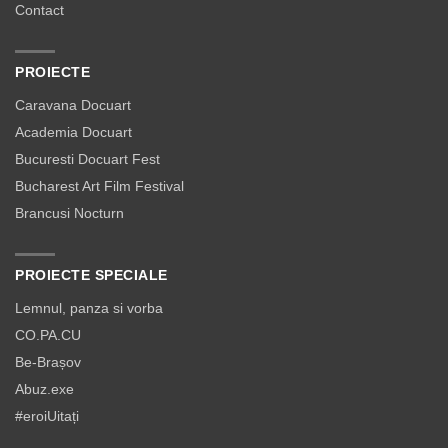
Contact
PROIECTE
Caravana Docuart
Academia Docuart
Bucuresti Docuart Fest
Bucharest Art Film Festival
Brancusi Nocturn
PROIECTE SPECIALE
Lemnul, panza si vorba
CO.PA.CU
Be-Brașov
Abuz.exe
#eroiUitați