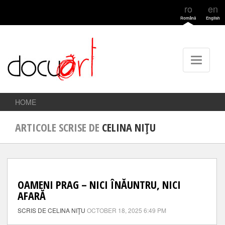
ro
en
Română
English
HOME
ARTICOLE SCRISE DE
CELINA NIŢU
OAMENI PRAG – NICI ÎNĂUNTRU, NICI
AFARĂ
SCRIS DE CELINA NIŢU
OCTOBER 18, 2025 6:49 PM