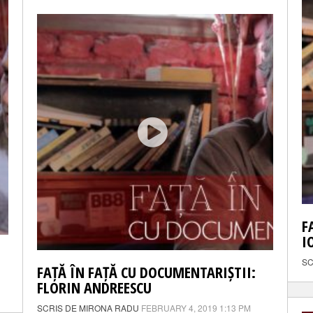
F
I
SC
FAȚĂ ÎN FAȚĂ CU DOCUMENTARIȘTII:
FLORIN ANDREESCU
SCRIS DE MIRONA RADU
FEBRUARY 4, 2019 1:13 PM