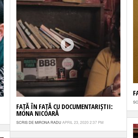
F
SC
FAȚĂ ÎN FAȚĂ CU DOCUMENTARIȘTII:
MONA NICOARĂ
SCRIS DE MIRONA RADU
APRIL 23, 2020 2:37 PM