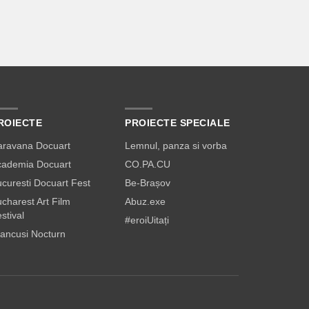
ROIECTE
PROIECTE SPECIALE
aravana Docuart
Lemnul, panza si vorba
cademia Docuart
CO.PA.CU
curesti Docuart Fest
Be-Brașov
charest Art Film
Abuz.exe
stival
#eroiUitați
ancusi Nocturn