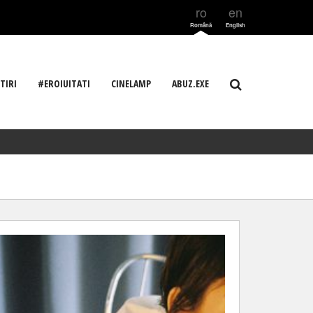
ro
en
Română
English
TIRI
#EROIUITATI
CINELAMP
ABUZ.EXE