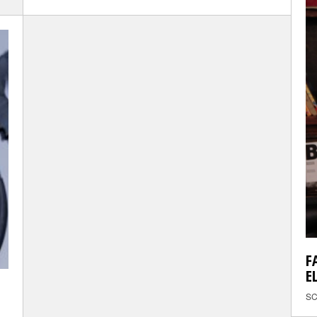
F
E
SC